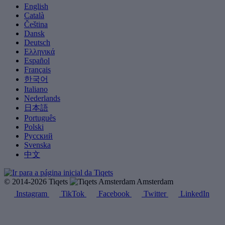
English
Català
Čeština
Dansk
Deutsch
Ελληνικά
Español
Français
한국어
Italiano
Nederlands
日本語
Português
Polski
Русский
Svenska
中文
© 2014-2026 Tiqets
Amsterdam
Instagram
TikTok
Facebook
Twitter
LinkedIn