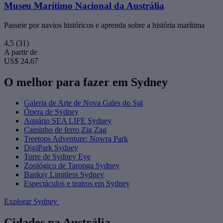
Museu Marítimo Nacional da Austrália
Passeie por navios históricos e aprenda sobre a história marítima
4,5
(31)
A partir de
US$ 24,67
O melhor para fazer em Sydney
Galeria de Arte de Nova Gales do Sul
Ópera de Sydney
Aquário SEA LIFE Sydney
Caminho de ferro Zig Zag
Treetops Adventure: Nowra Park
DigiPark Sydney
Torre de Sydney Eye
Zoológico de Taronga Sydney
Banksy Limitless Sydney
Espectáculos e teatros em Sydney
Explorar Sydney
Cidades na Austrália