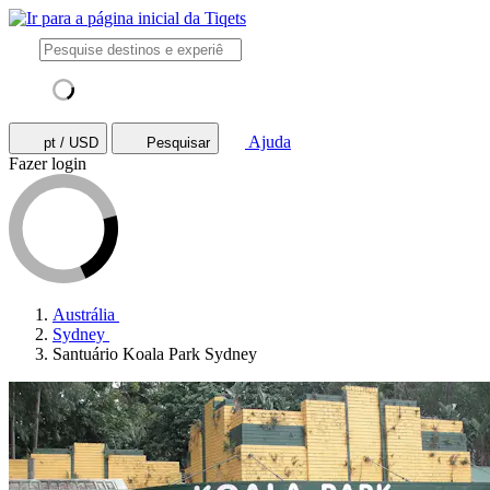
Ajuda
pt / USD
Pesquisar
Fazer login
Austrália
Sydney
Santuário Koala Park Sydney