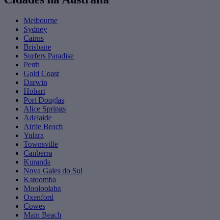
Melbourne
Sydney
Cairns
Brisbane
Surfers Paradise
Perth
Gold Coast
Darwin
Hobart
Port Douglas
Alice Springs
Adelaide
Airlie Beach
Yulara
Townsville
Canberra
Kuranda
Nova Gales do Sul
Katoomba
Mooloolaba
Oxenford
Cowes
Main Beach