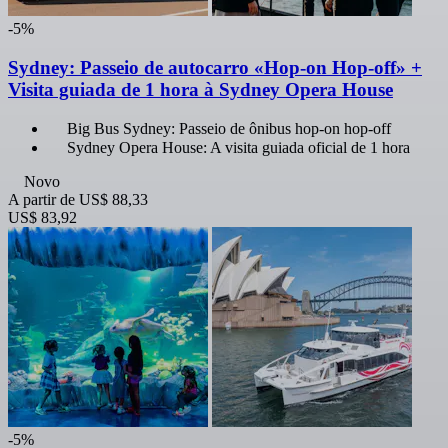
-5%
Sydney: Passeio de autocarro «Hop-on Hop-off» +
Visita guiada de 1 hora à Sydney Opera House
Big Bus Sydney: Passeio de ônibus hop-on hop-off
Sydney Opera House: A visita guiada oficial de 1 hora
Novo
A partir de
US$ 88,33
US$ 83,92
-5%