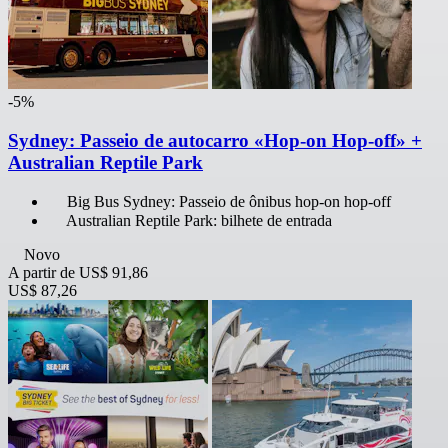
-5%
Sydney: Passeio de autocarro «Hop-on Hop-off» +
Australian Reptile Park
Big Bus Sydney: Passeio de ônibus hop-on hop-off
Australian Reptile Park: bilhete de entrada
Novo
A partir de
US$ 91,86
US$ 87,26