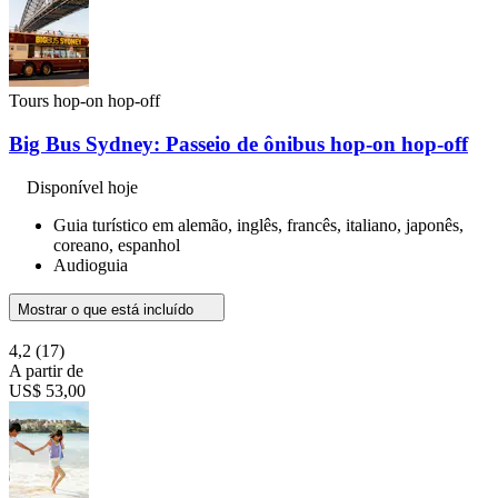
Tours hop-on hop-off
Big Bus Sydney: Passeio de ônibus hop-on hop-off
Disponível hoje
Guia turístico em alemão, inglês, francês, italiano, japonês,
coreano, espanhol
Audioguia
Mostrar o que está incluído
4,2
(17)
A partir de
US$ 53,00