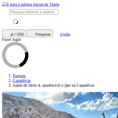
Ajuda
pt / USD
Pesquisar
Fazer login
Turquia
Capadócia
Safari de moto 4, quadriciclo e jipe na Capadócia