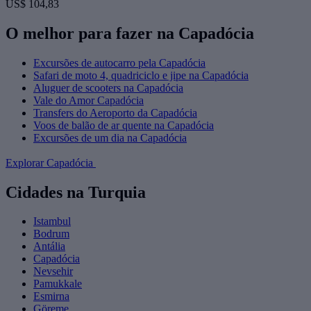
US$ 104,83
O melhor para fazer na Capadócia
Excursões de autocarro pela Capadócia
Safari de moto 4, quadriciclo e jipe na Capadócia
Aluguer de scooters na Capadócia
Vale do Amor Capadócia
Transfers do Aeroporto da Capadócia
Voos de balão de ar quente na Capadócia
Excursões de um dia na Capadócia
Explorar Capadócia
Cidades na Turquia
Istambul
Bodrum
Antália
Capadócia
Nevsehir
Pamukkale
Esmirna
Göreme