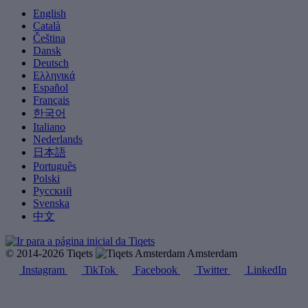
English
Català
Čeština
Dansk
Deutsch
Ελληνικά
Español
Français
한국어
Italiano
Nederlands
日本語
Português
Polski
Русский
Svenska
中文
© 2014-2026 Tiqets
Amsterdam
Instagram
TikTok
Facebook
Twitter
LinkedIn