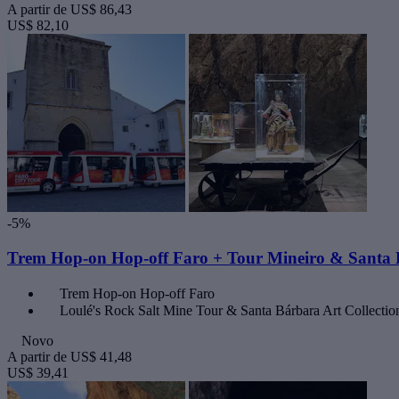
A partir de
US$ 86,43
US$ 82,10
-5%
Trem Hop-on Hop-off Faro + Tour Mineiro & Santa
Trem Hop-on Hop-off Faro
Loulé's Rock Salt Mine Tour & Santa Bárbara Art Collectio
Novo
A partir de
US$ 41,48
US$ 39,41