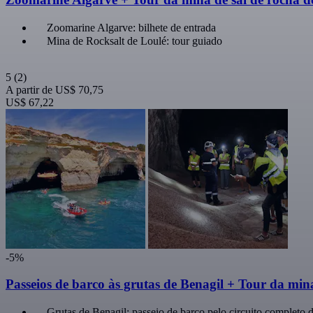
Zoomarine Algarve: bilhete de entrada
Mina de Rocksalt de Loulé: tour guiado
5
(2)
A partir de
US$ 70,75
US$ 67,22
-5%
Passeios de barco às grutas de Benagil + Tour da min
Grutas de Benagil: passeio de barco pelo circuito completo 