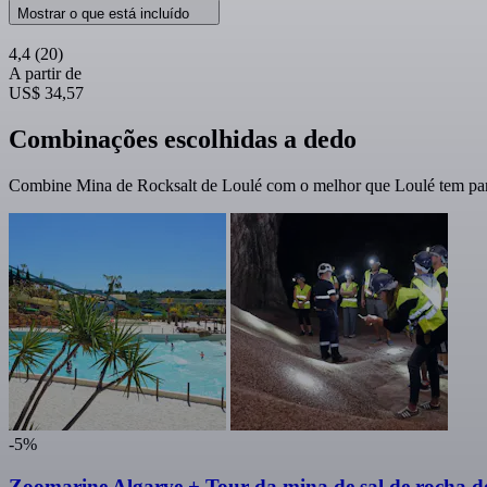
Mostrar o que está incluído
4,4
(20)
A partir de
US$ 34,57
Combinações escolhidas a dedo
Combine Mina de Rocksalt de Loulé com o melhor que Loulé tem para
-5%
Zoomarine Algarve + Tour da mina de sal de rocha d