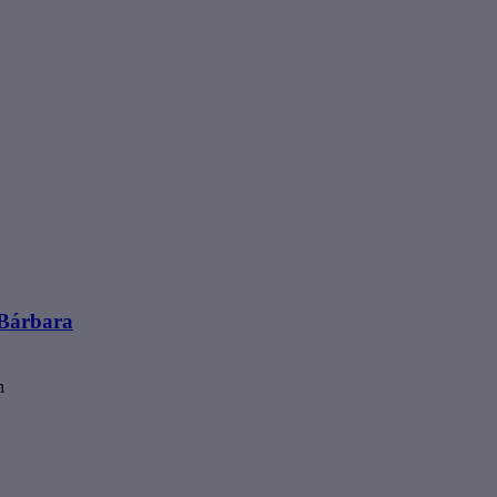
 Bárbara
n