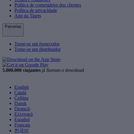
Política de comentários dos clientes
Política de privacidade
App da Tiqets
Parcerias
Torne-se um fornecedor
Torne-se um distribuidor
5.000.000 viajantes
já fizeram o download
English
Català
Čeština
Dansk
Deutsch
Ελληνικά
Español
Français
한국어