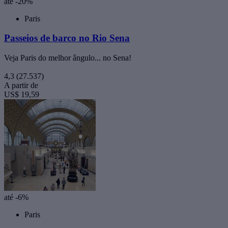
até -20%
Paris
Passeios de barco no Rio Sena
Veja Paris do melhor ângulo... no Sena!
4,3
(27.537)
A partir de
US$ 19,59
até -6%
Paris