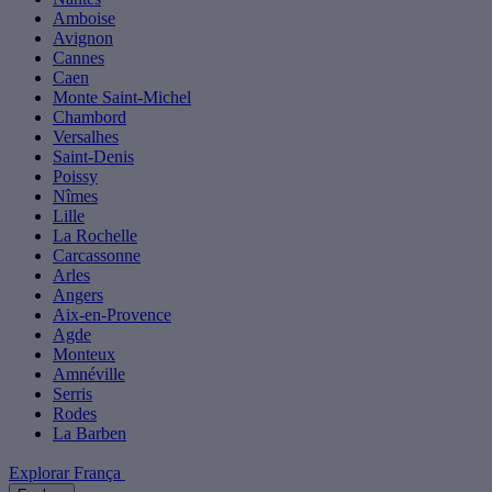
Amboise
Avignon
Cannes
Caen
Monte Saint-Michel
Chambord
Versalhes
Saint-Denis
Poissy
Nîmes
Lille
La Rochelle
Carcassonne
Arles
Angers
Aix-en-Provence
Agde
Monteux
Amnéville
Serris
Rodes
La Barben
Explorar França