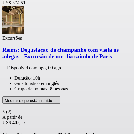
US$ 374,51
Excursões
Reims: Degustação de champanhe com visita às
adegas - Excursão de um dia saindo de Paris
Disponível
domingo, 09 ago.
Duração: 10h
Guia turístico em inglês
Grupo de no máx. 8 pessoas
Mostrar o que está incluído
5
(2)
A partir de
US$ 402,17