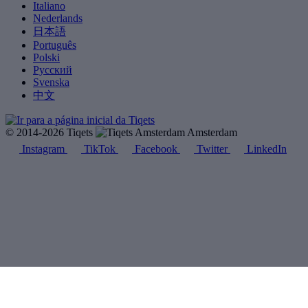
Italiano
Nederlands
日本語
Português
Polski
Русский
Svenska
中文
© 2014-2026 Tiqets
Amsterdam
Instagram
TikTok
Facebook
Twitter
LinkedIn