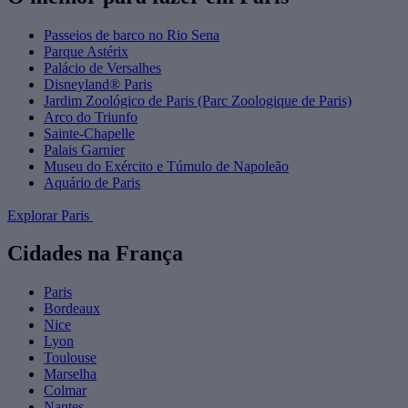
Passeios de barco no Rio Sena
Parque Astérix
Palácio de Versalhes
Disneyland® Paris
Jardim Zoológico de Paris (Parc Zoologique de Paris)
Arco do Triunfo
Sainte-Chapelle
Palais Garnier
Museu do Exército e Túmulo de Napoleão
Aquário de Paris
Explorar Paris
Cidades na França
Paris
Bordeaux
Nice
Lyon
Toulouse
Marselha
Colmar
Nantes