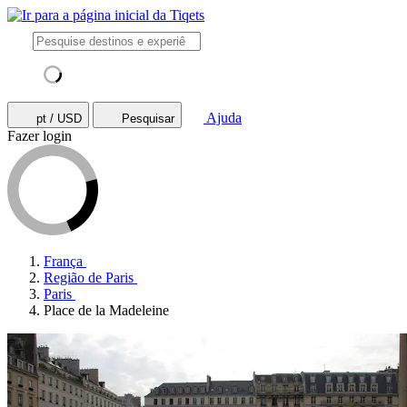
Ajuda
pt / USD
Pesquisar
Fazer login
França
Região de Paris
Paris
Place de la Madeleine