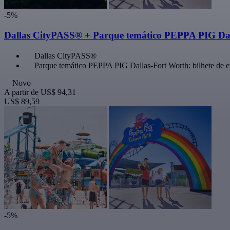
-5%
Dallas CityPASS® + Parque temático PEPPA PIG Dal
Dallas CityPASS®
Parque temático PEPPA PIG Dallas-Fort Worth: bilhete de e
Novo
A partir de
US$ 94,31
US$ 89,59
-5%