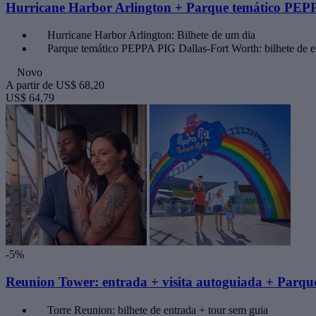
Hurricane Harbor Arlington + Parque temático PEP
Hurricane Harbor Arlington: Bilhete de um dia
Parque temático PEPPA PIG Dallas-Fort Worth: bilhete de e
Novo
A partir de
US$ 68,20
US$ 64,79
-5%
Reunion Tower: entrada + visita autoguiada + Parq
Torre Reunion: bilhete de entrada + tour sem guia