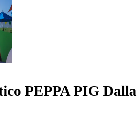
ático PEPPA PIG Dall