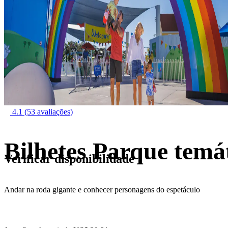
4.1
(53 avaliações)
Bilhetes Parque tem
Verificar disponibilidade
Andar na roda gigante e conhecer personagens do espetáculo