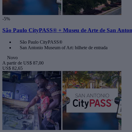
-5%
São Paulo CityPASS® + Museu de Arte de San Anton
São Paulo CityPASS®
San Antonio Museum of Art: bilhete de entrada
Novo
A partir de
US$ 87,00
US$ 82,65