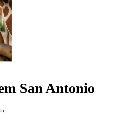
 em San Antonio
io