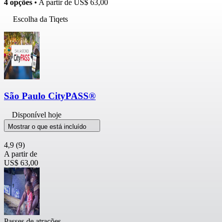
4 opções
• A partir de
US$ 63,00
Escolha da Tiqets
São Paulo CityPASS®
Disponível hoje
Mostrar o que está incluído
4,9
(9)
A partir de
US$ 63,00
Passes de atrações