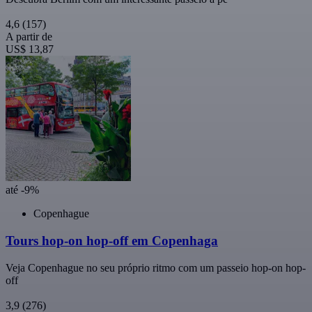
4,6
(157)
A partir de
US$ 13,87
até -9%
Copenhague
Tours hop-on hop-off em Copenhaga
Veja Copenhague no seu próprio ritmo com um passeio hop-on hop-
off
3,9
(276)