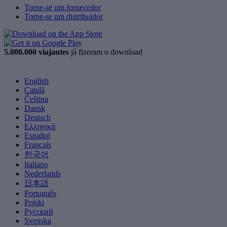
Torne-se um fornecedor
Torne-se um distribuidor
5.000.000 viajantes
já fizeram o download
English
Català
Čeština
Dansk
Deutsch
Ελληνικά
Español
Français
한국어
Italiano
Nederlands
日本語
Português
Polski
Русский
Svenska