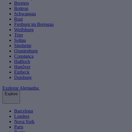
Bremen
Bottrop
Schwangau
Rust
Freiburg im Breisgau
Wolfsburg
Trier
Soltau
Sinsheim
Oranienburg
Constança
Haßloch
Hanôver
Einbeck
Duisburg
Explorar Alemanha
Explore
Barcelona
Londres
Nova York
Paris