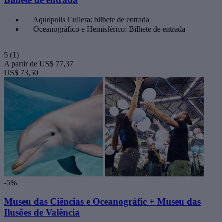
Aquopolis Cullera: bilhete de entrada
Oceanográfico e Hemisférico: Bilhete de entrada
5
(1)
A partir de
US$ 77,37
US$ 73,50
-5%
Museu das Ciências e Oceanogràfic + Museu das
Ilusões de Valência