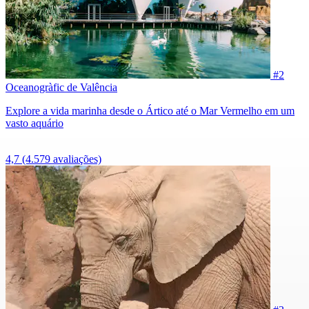
#2
Oceanogràfic de Valência
Explore a vida marinha desde o Ártico até o Mar Vermelho em um
vasto aquário
4,7
(4.579 avaliações)