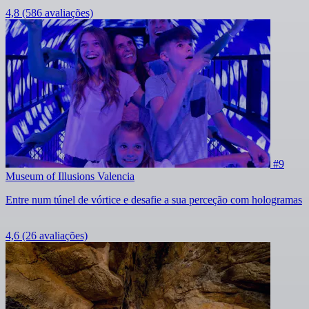
4,8
(586 avaliações)
#9
Museum of Illusions Valencia
Entre num túnel de vórtice e desafie a sua perceção com hologramas
4,6
(26 avaliações)