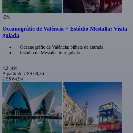
-5%
Oceanogràfic de Valência + Estádio Mestalla: Visita
guiada
Oceanogràfic de Valência: bilhete de entrada
Estádio de Mestalla: tour guiado
4,3
(49)
A partir de
US$ 68,36
US$ 64,94