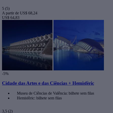
5
(5)
A partir de
US$ 68,24
US$ 64,83
-5%
Cidade das Artes e das Ciências + Hemisfèric
Museu de Ciências de Valência: bilhete sem filas
Hemisfèric: bilhete sem filas
3,5
(2)