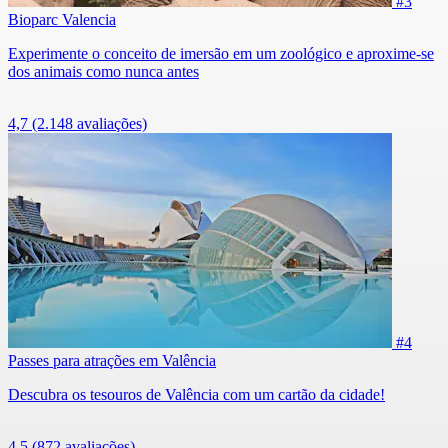
#3
Bioparc Valencia
Experimente o conceito de imersão em um zoológico e aproxime-se
dos animais como nunca antes
4,7
(2.148 avaliações)
#4
Passes para atrações em Valência
Descubra os tesouros de Valência com um cartão da cidade!
4,5
(872 avaliações)