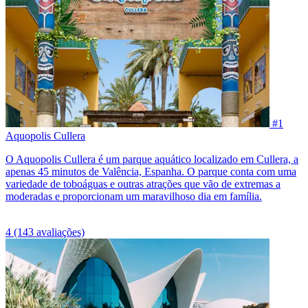
#1
Aquopolis Cullera
O Aquopolis Cullera é um parque aquático localizado em Cullera, a
apenas 45 minutos de Valência, Espanha. O parque conta com uma
variedade de toboáguas e outras atrações que vão de extremas a
moderadas e proporcionam um maravilhoso dia em família.
4
(143 avaliações)