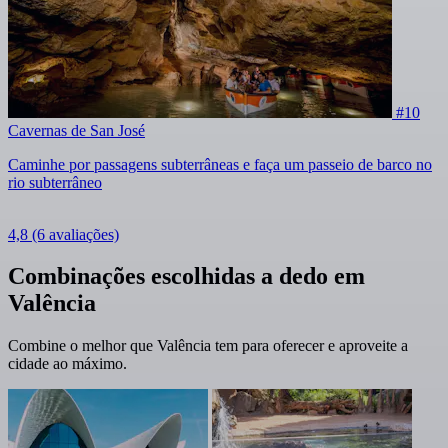
#10
Cavernas de San José
Caminhe por passagens subterrâneas e faça um passeio de barco no
rio subterrâneo
4,8
(6 avaliações)
Combinações escolhidas a dedo em
Valência
Combine o melhor que Valência tem para oferecer e aproveite a
cidade ao máximo.