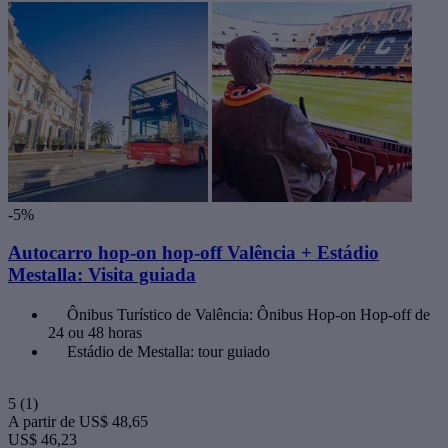
-5%
Autocarro hop-on hop-off Valência + Estádio
Mestalla: Visita guiada
Ônibus Turístico de Valência: Ônibus Hop-on Hop-off de
24 ou 48 horas
Estádio de Mestalla: tour guiado
5
(1)
A partir de
US$ 48,65
US$ 46,23