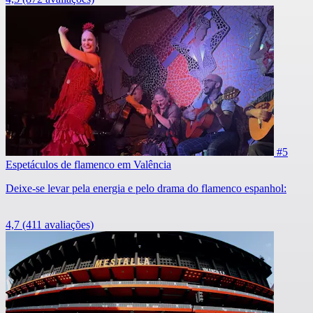
#5
Espetáculos de flamenco em Valência
Deixe-se levar pela energia e pelo drama do flamenco espanhol:
4,7
(411 avaliações)