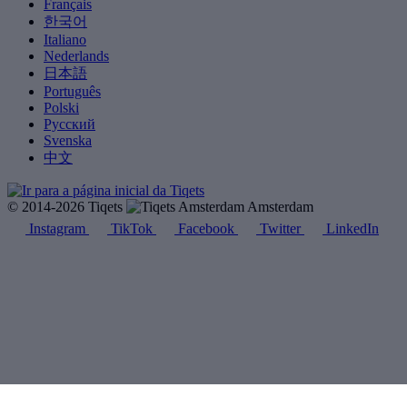
Français
한국어
Italiano
Nederlands
日本語
Português
Polski
Русский
Svenska
中文
© 2014-2026 Tiqets
Amsterdam
Instagram
TikTok
Facebook
Twitter
LinkedIn