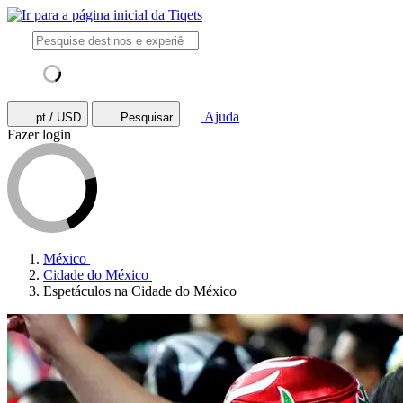
Ajuda
pt / USD
Pesquisar
Fazer login
México
Cidade do México
Espetáculos na Cidade do México