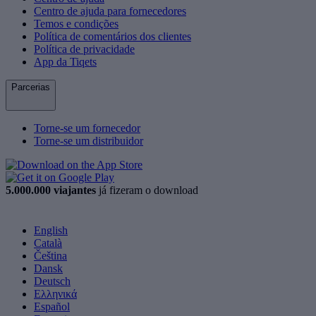
Centro de ajuda para fornecedores
Temos e condições
Política de comentários dos clientes
Política de privacidade
App da Tiqets
Parcerias
Torne-se um fornecedor
Torne-se um distribuidor
5.000.000 viajantes
já fizeram o download
English
Català
Čeština
Dansk
Deutsch
Ελληνικά
Español