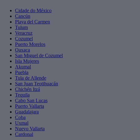
Cidade do México
Cancún
Playa del Carmen
Tulum
Veracruz
Cozumel
Puerto Morelos
Oaxaca
San Miguel de Cozumel
Isla Mujeres
Akumal
Puebla
Tula de Allende
San Juan Teotihuacán
Chichén Itzá
Tequila
Cabo San Lucas
Puerto Vallarta
Guadalajara
Coba
Uxmal
Nuevo Vallarta
Cardonal