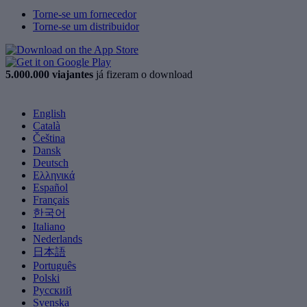
Torne-se um fornecedor
Torne-se um distribuidor
5.000.000 viajantes
já fizeram o download
English
Català
Čeština
Dansk
Deutsch
Ελληνικά
Español
Français
한국어
Italiano
Nederlands
日本語
Português
Polski
Русский
Svenska