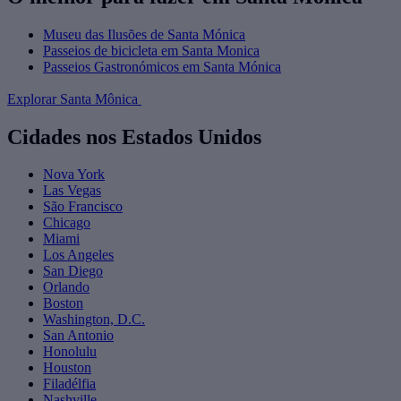
Museu das Ilusões de Santa Mónica
Passeios de bicicleta em Santa Monica
Passeios Gastronómicos em Santa Mónica
Explorar Santa Mônica
Cidades nos Estados Unidos
Nova York
Las Vegas
São Francisco
Chicago
Miami
Los Angeles
San Diego
Orlando
Boston
Washington, D.C.
San Antonio
Honolulu
Houston
Filadélfia
Nashville