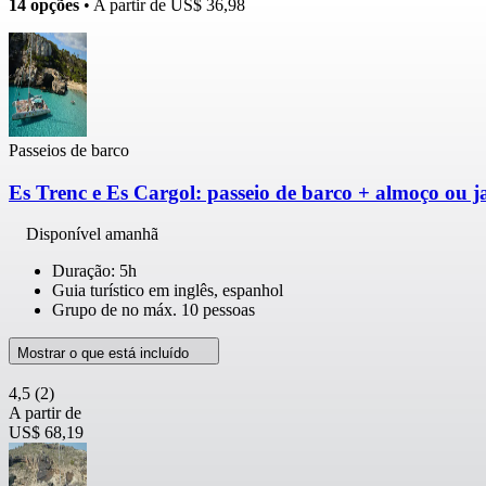
14 opções
• A partir de
US$ 36,98
Passeios de barco
Es Trenc e Es Cargol: passeio de barco + almoço ou j
Disponível amanhã
Duração: 5h
Guia turístico em inglês, espanhol
Grupo de no máx. 10 pessoas
Mostrar o que está incluído
4,5
(2)
A partir de
US$ 68,19