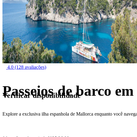
4.0
(128 avaliações)
Passeios de barco em
Verificar disponibilidade
Explore a exclusiva ilha espanhola de Mallorca enquanto você navega