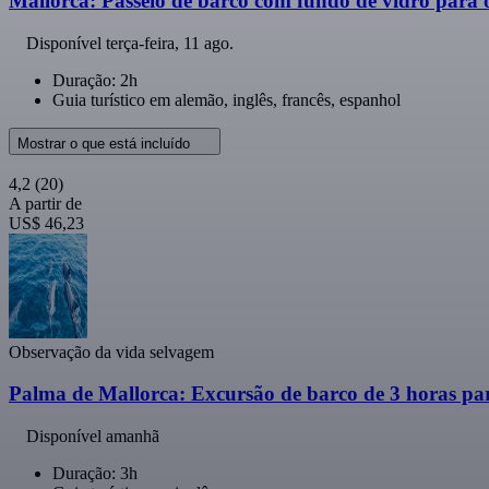
Mallorca: Passeio de barco com fundo de vidro para 
Disponível
terça-feira, 11 ago.
Duração: 2h
Guia turístico em alemão, inglês, francês, espanhol
Mostrar o que está incluído
4,2
(20)
A partir de
US$ 46,23
Observação da vida selvagem
Palma de Mallorca: Excursão de barco de 3 horas pa
Disponível amanhã
Duração: 3h