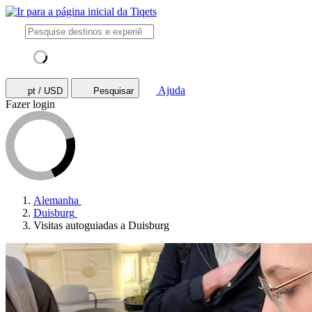
Ajuda
pt / USD
Pesquisar
Fazer login
Alemanha
Duisburg
Visitas autoguiadas a Duisburg