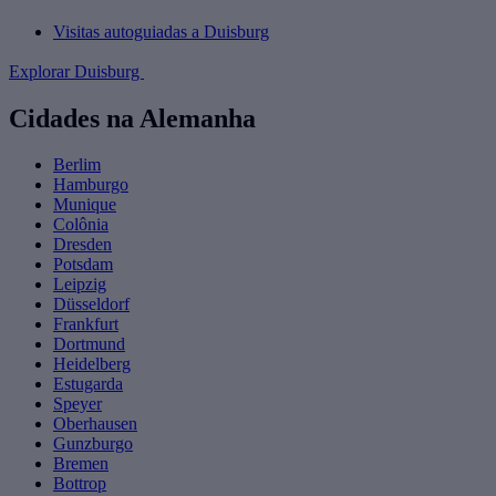
Visitas autoguiadas a Duisburg
Explorar Duisburg
Cidades na Alemanha
Berlim
Hamburgo
Munique
Colônia
Dresden
Potsdam
Leipzig
Düsseldorf
Frankfurt
Dortmund
Heidelberg
Estugarda
Speyer
Oberhausen
Gunzburgo
Bremen
Bottrop