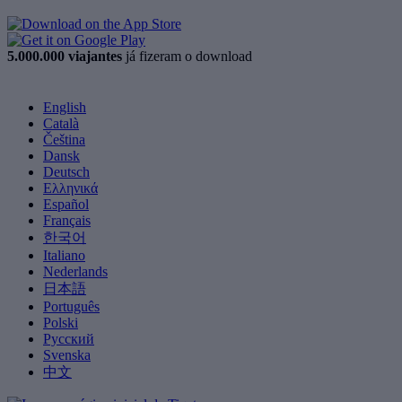
5.000.000 viajantes
já fizeram o download
English
Català
Čeština
Dansk
Deutsch
Ελληνικά
Español
Français
한국어
Italiano
Nederlands
日本語
Português
Polski
Русский
Svenska
中文