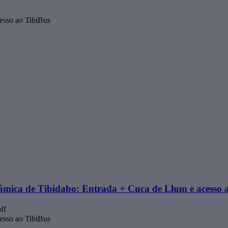
esso ao TibiBus
âmica de Tibidabo: Entrada + Cuca de Llum e acesso 
ff
esso ao TibiBus