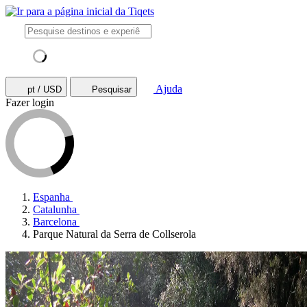
Ajuda
pt / USD
Pesquisar
Fazer login
Espanha
Catalunha
Barcelona
Parque Natural da Serra de Collserola