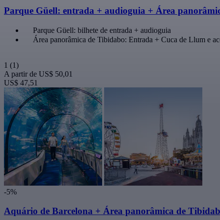
Parque Güell: entrada + audioguia + Área panorâmic
Parque Güell: bilhete de entrada + audioguia
Área panorâmica de Tibidabo: Entrada + Cuca de Llum e ac
1
(1)
A partir de
US$ 50,01
US$ 47,51
-5%
Aquário de Barcelona + Área panorâmica de Tibidab