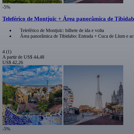
-5%
Teleférico de Montjuïc + Área panorâmica de Tibida
Teleférico de Montjuïc: bilhete de ida e volta
Área panorâmica de Tibidabo: Entrada + Cuca de Llum e ac
4
(1)
A partir de
US$ 44,48
US$ 42,26
-5%