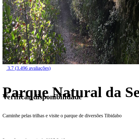
3.7
(3.496 avaliações)
Parque Natural da Se
Verificar disponibilidade
Caminhe pelas trilhas e visite o parque de diversões Tibidabo