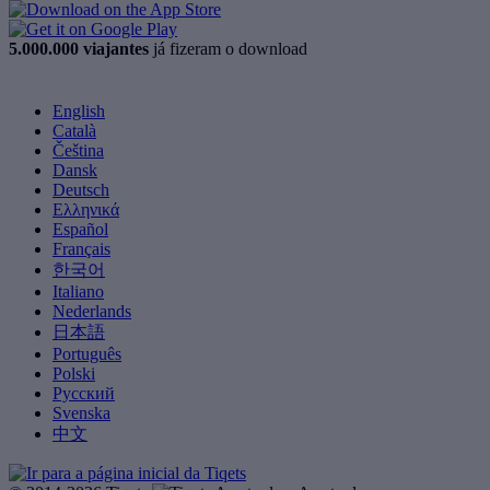
5.000.000 viajantes
já fizeram o download
English
Català
Čeština
Dansk
Deutsch
Ελληνικά
Español
Français
한국어
Italiano
Nederlands
日本語
Português
Polski
Русский
Svenska
中文