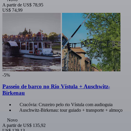
A partir de
US$ 78,95
US$ 74,99
-5%
Passeio de barco no Rio Vístula + Auschwitz-
Birkenau
Cracóvia: Cruzeiro pelo rio Vístula com audioguia
Auschwitz-Birkenau: tour guiado + transporte + almoço
Novo
A partir de
US$ 135,92
US$ 129,13