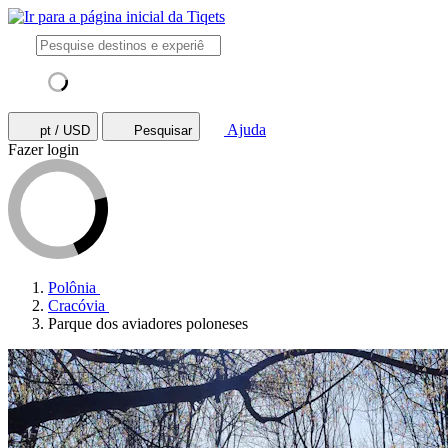
Ajuda
pt / USD
Pesquisar
Fazer login
Polônia
Cracóvia
Parque dos aviadores poloneses