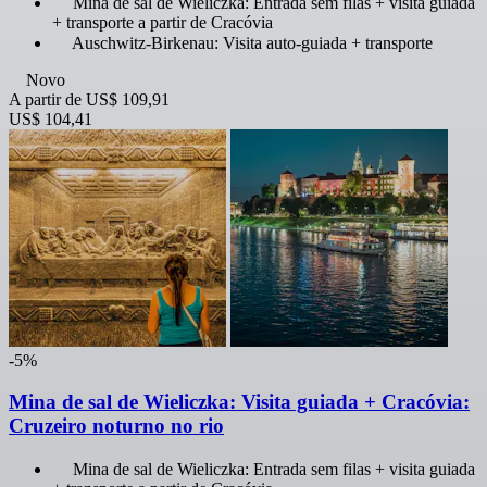
Mina de sal de Wieliczka: Entrada sem filas + visita guiada
+ transporte a partir de Cracóvia
Auschwitz-Birkenau: Visita auto-guiada + transporte
Novo
A partir de
US$ 109,91
US$ 104,41
-5%
Mina de sal de Wieliczka: Visita guiada + Cracóvia:
Cruzeiro noturno no rio
Mina de sal de Wieliczka: Entrada sem filas + visita guiada