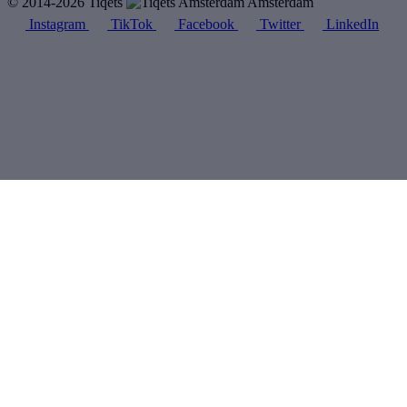
© 2014-2026 Tiqets
Amsterdam
Instagram
TikTok
Facebook
Twitter
LinkedIn