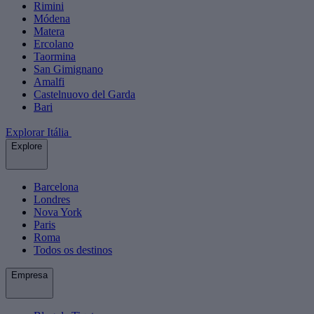
Rimini
Módena
Matera
Ercolano
Taormina
San Gimignano
Amalfi
Castelnuovo del Garda
Bari
Explorar Itália
Explore
Barcelona
Londres
Nova York
Paris
Roma
Todos os destinos
Empresa