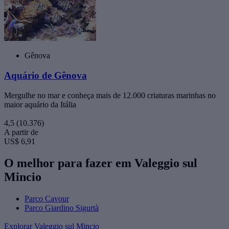
Gênova
Aquário de Gênova
Mergulhe no mar e conheça mais de 12.000 criaturas marinhas no
maior aquário da Itália
4,5
(10.376)
A partir de
US$ 6,91
O melhor para fazer em Valeggio sul
Mincio
Parco Cavour
Parco Giardino Sigurtà
Explorar Valeggio sul Mincio