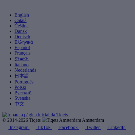
English
Català
Čeština
Dansk
Deutsch
Ελληνικά
Español
Français
한국어
Italiano
Nederlands
日本語
Português
Polski
Русский
Svenska
中文
© 2014-2026 Tiqets
Amsterdam
Instagram
TikTok
Facebook
Twitter
LinkedIn