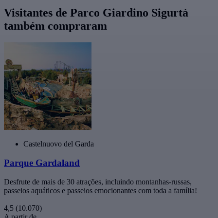
Visitantes de Parco Giardino Sigurtà
também compraram
Castelnuovo del Garda
Parque Gardaland
Desfrute de mais de 30 atrações, incluindo montanhas-russas,
passeios aquáticos e passeios emocionantes com toda a família!
4,5
(10.070)
A partir de