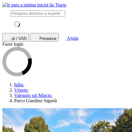
Ajuda
pt / USD
Pesquisar
Fazer login
Itália
Véneto
Valeggio sul Mincio
Parco Giardino Sigurtà