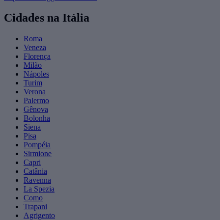
Cidades na Itália
Roma
Veneza
Florença
Milão
Nápoles
Turim
Verona
Palermo
Gênova
Bolonha
Siena
Pisa
Pompéia
Sirmione
Capri
Catânia
Ravenna
La Spezia
Como
Trapani
Agrigento