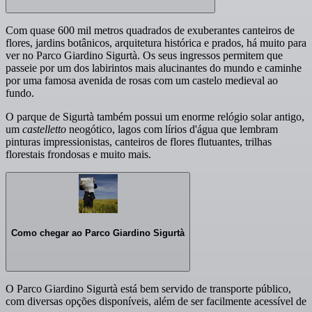
Com quase 600 mil metros quadrados de exuberantes canteiros de
flores, jardins botânicos, arquitetura histórica e prados, há muito para
ver no Parco Giardino Sigurtà. Os seus ingressos permitem que
passeie por um dos labirintos mais alucinantes do mundo e caminhe
por uma famosa avenida de rosas com um castelo medieval ao
fundo.
O parque de Sigurtà também possui um enorme relógio solar antigo,
um
castelletto
neogótico, lagos com lírios d'água que lembram
pinturas impressionistas, canteiros de flores flutuantes, trilhas
florestais frondosas e muito mais.
Como chegar ao Parco Giardino Sigurtà
O Parco Giardino Sigurtà está bem servido de transporte público,
com diversas opções disponíveis, além de ser facilmente acessível de