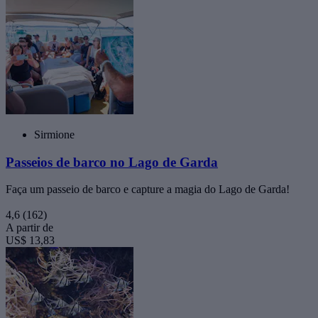
Sirmione
Passeios de barco no Lago de Garda
Faça um passeio de barco e capture a magia do Lago de Garda!
4,6
(162)
A partir de
US$ 13,83