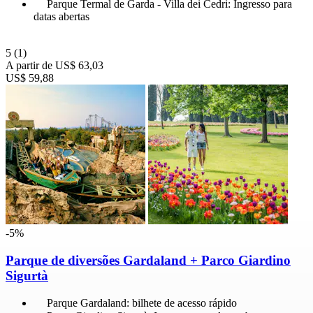
Parque Termal de Garda - Villa dei Cedri: Ingresso para
datas abertas
5
(1)
A partir de
US$ 63,03
US$ 59,88
-5%
Parque de diversões Gardaland + Parco Giardino
Sigurtà
Parque Gardaland: bilhete de acesso rápido