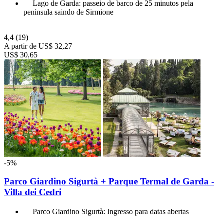
Lago de Garda: passeio de barco de 25 minutos pela
península saindo de Sirmione
4,4
(19)
A partir de
US$ 32,27
US$ 30,65
-5%
Parco Giardino Sigurtà + Parque Termal de Garda -
Villa dei Cedri
Parco Giardino Sigurtà: Ingresso para datas abertas