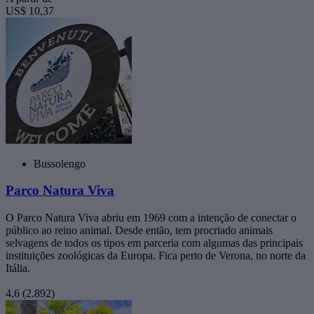
US$ 10,37
Bussolengo
Parco Natura Viva
O Parco Natura Viva abriu em 1969 com a intenção de conectar o
público ao reino animal. Desde então, tem procriado animais
selvagens de todos os tipos em parceria com algumas das principais
instituições zoológicas da Europa. Fica perto de Verona, no norte da
Itália.
4,6
(2.892)