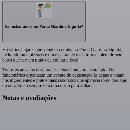
Há restaurantes no Parco Giardino Sigurtà?
Há vários lugares que vendem comida no Parco Giardino Sigurtà,
incluindo uma pizzaria e um restaurante mais formal, além de sete
bares que servem pratos da culinária local.
Todos os anos, os restaurantes e bares mudam o cardápio. Os
funcionários organizam um evento de degustação às cegas e votam
nos ingredientes e pratos mais saborosos que aparecerão no cardápio
do ano. Então sempre terá uma razão para voltar.
Notas e avaliações