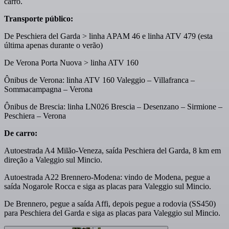
carro.
Transporte público:
De Peschiera del Garda > linha APAM 46 e linha ATV 479 (esta
última apenas durante o verão)
De Verona Porta Nuova > linha ATV 160
Ônibus de Verona: linha ATV 160 Valeggio – Villafranca –
Sommacampagna – Verona
Ônibus de Brescia: linha LN026 Brescia – Desenzano – Sirmione –
Peschiera – Verona
De carro:
Autoestrada A4 Milão-Veneza, saída Peschiera del Garda, 8 km em
direção a Valeggio sul Mincio.
Autoestrada A22 Brennero-Modena: vindo de Modena, pegue a
saída Nogarole Rocca e siga as placas para Valeggio sul Mincio.
De Brennero, pegue a saída Affi, depois pegue a rodovia (SS450)
para Peschiera del Garda e siga as placas para Valeggio sul Mincio.