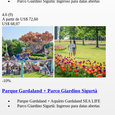
Parco Giardino Sigurtà: Ingresso para datas abertas
4,6
(9)
A partir de
US$ 72,60
US$ 68,97
-10%
Parque Gardaland + Parco Giardino Sigurtà
Parque Gardaland + Aquário Gardaland SEA LIFE
Parco Giardino Sigurtà: Ingresso para datas abertas