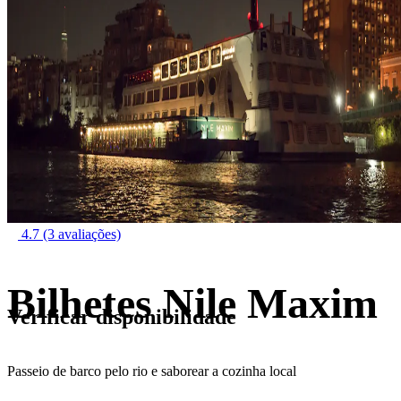
4.7
(3 avaliações)
Bilhetes Nile Maxim
Verificar disponibilidade
Passeio de barco pelo rio e saborear a cozinha local