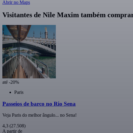
Abrir no Maps
Visitantes de Nile Maxim também compr
até -20%
Paris
Passeios de barco no Rio Sena
Veja Paris do melhor ângulo... no Sena!
4,3
(27.508)
A partir de