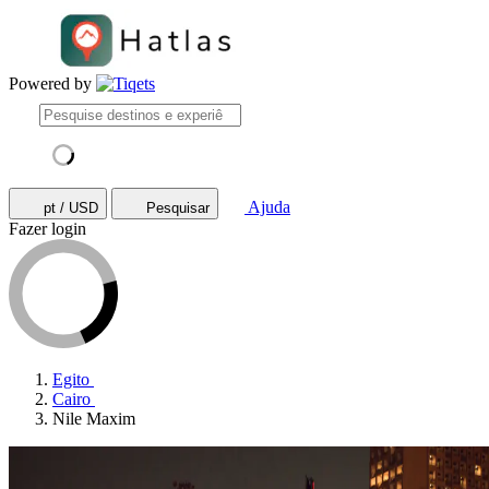
Powered by
Ajuda
pt / USD
Pesquisar
Fazer login
Egito
Cairo
Nile Maxim