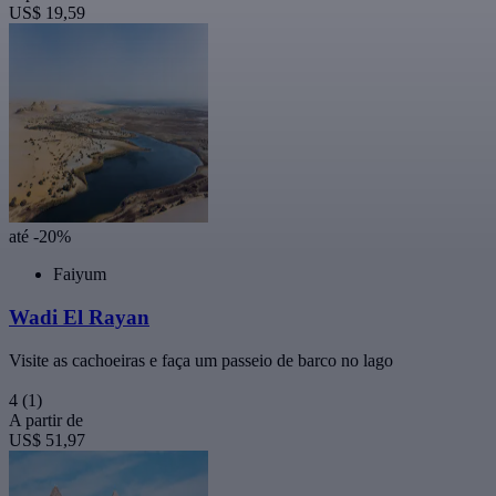
US$ 19,59
até -20%
Faiyum
Wadi El Rayan
Visite as cachoeiras e faça um passeio de barco no lago
4
(1)
A partir de
US$ 51,97