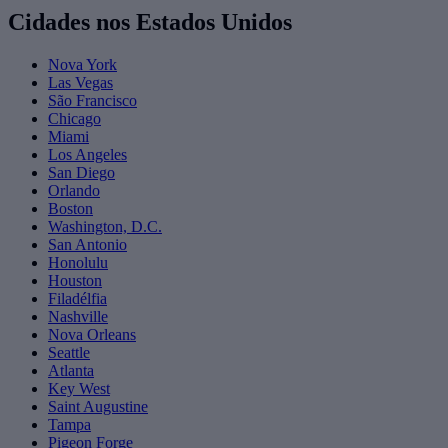
Cidades nos Estados Unidos
Nova York
Las Vegas
São Francisco
Chicago
Miami
Los Angeles
San Diego
Orlando
Boston
Washington, D.C.
San Antonio
Honolulu
Houston
Filadélfia
Nashville
Nova Orleans
Seattle
Atlanta
Key West
Saint Augustine
Tampa
Pigeon Forge