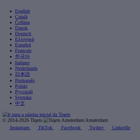
English
Català
Čeština
Dansk
Deutsch
Ελληνικά
Español
Français
한국어
Italiano
Nederlands
日本語
Português
Polski
Русский
Svenska
中文
© 2014-2026 Tiqets
Amsterdam
Instagram
TikTok
Facebook
Twitter
LinkedIn