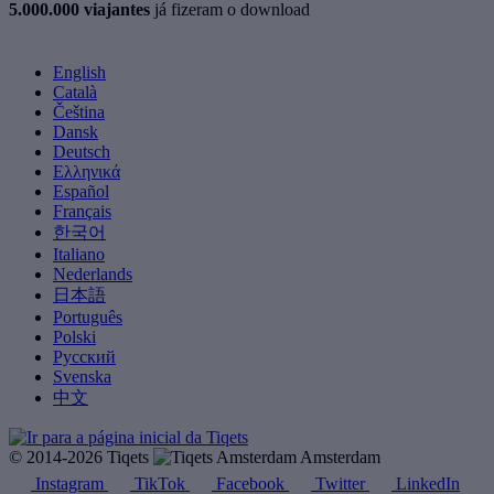
5.000.000 viajantes
já fizeram o download
English
Català
Čeština
Dansk
Deutsch
Ελληνικά
Español
Français
한국어
Italiano
Nederlands
日本語
Português
Polski
Русский
Svenska
中文
© 2014-2026 Tiqets
Amsterdam
Instagram
TikTok
Facebook
Twitter
LinkedIn