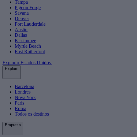
Tampa
Pigeon Forge
Savana
Denver
Fort Lauderdale
Austin
Dallas
Kissimmee
Myrtle Beach
East Rutherford
Explorar Estados Unidos
Explore
Barcelona
Londres
Nova York
Paris
Roma
Todos os destinos
Empresa