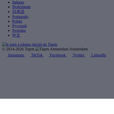
Italiano
Nederlands
日本語
Português
Polski
Русский
Svenska
中文
© 2014-2026 Tiqets
Amsterdam
Instagram
TikTok
Facebook
Twitter
LinkedIn