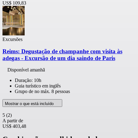
US$ 109,83
Excursões
Reims: Degustação de champanhe com visita às
adegas - Excursão de um dia saindo de Paris
Disponível amanhã
Duração: 10h
Guia turístico em inglês
Grupo de no máx. 8 pessoas
Mostrar o que está incluído
5
(2)
A partir de
US$ 403,48