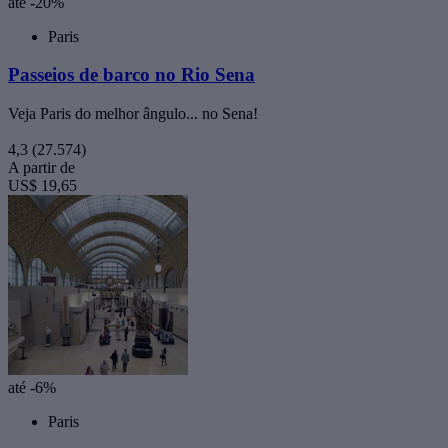
até -20%
Paris
Passeios de barco no Rio Sena
Veja Paris do melhor ângulo... no Sena!
4,3
(27.574)
A partir de
US$ 19,65
até -6%
Paris