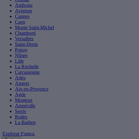
Amboise
Avignon
Cannes
Caen
Monte Saint-Michel
Chambord
Versalhes
Saint-Denis
Poissy
Nîmes
Lille
La Rochelle
Carcassonne
Arles
Angers
Aix-en-Provence
Agde
Monteux
Amnéville
Serris
Rodes
La Barben
Explorar França