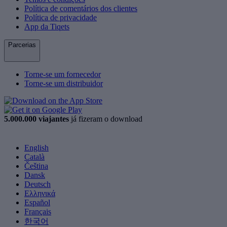
Política de comentários dos clientes
Política de privacidade
App da Tiqets
Parcerias
Torne-se um fornecedor
Torne-se um distribuidor
5.000.000 viajantes
já fizeram o download
English
Català
Čeština
Dansk
Deutsch
Ελληνικά
Español
Français
한국어