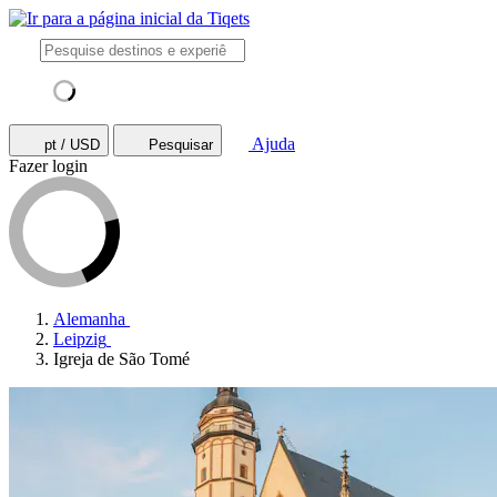
Ajuda
pt / USD
Pesquisar
Fazer login
Alemanha
Leipzig
Igreja de São Tomé