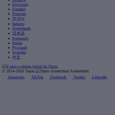
Ελληνικά
Español
Français
한국어
Italiano
Nederlands
日本語
Português
Polski
Русский
Svenska
中文
© 2014-2026 Tiqets
Amsterdam
Instagram
TikTok
Facebook
Twitter
LinkedIn