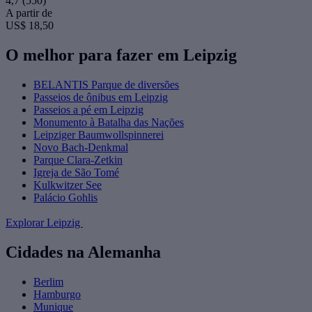
4,7
(550)
A partir de
US$ 18,50
O melhor para fazer em Leipzig
BELANTIS Parque de diversões
Passeios de ônibus em Leipzig
Passeios a pé em Leipzig
Monumento à Batalha das Nações
Leipziger Baumwollspinnerei
Novo Bach-Denkmal
Parque Clara-Zetkin
Igreja de São Tomé
Kulkwitzer See
Palácio Gohlis
Explorar Leipzig
Cidades na Alemanha
Berlim
Hamburgo
Munique