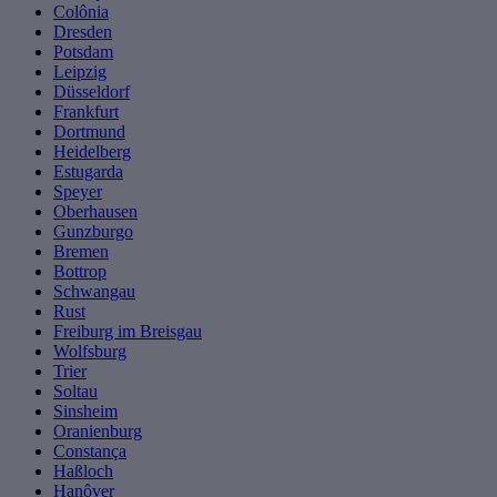
Colônia
Dresden
Potsdam
Leipzig
Düsseldorf
Frankfurt
Dortmund
Heidelberg
Estugarda
Speyer
Oberhausen
Gunzburgo
Bremen
Bottrop
Schwangau
Rust
Freiburg im Breisgau
Wolfsburg
Trier
Soltau
Sinsheim
Oranienburg
Constança
Haßloch
Hanôver