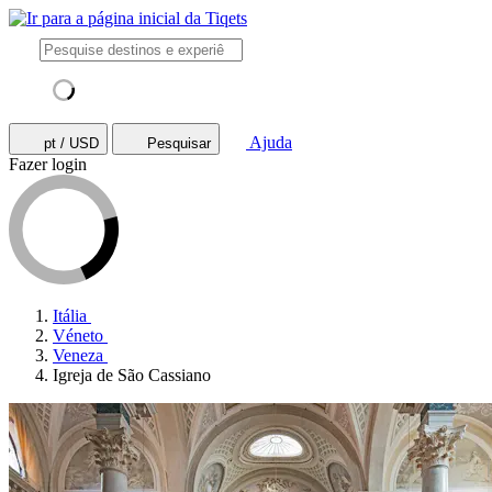
Ajuda
pt / USD
Pesquisar
Fazer login
Itália
Véneto
Veneza
Igreja de São Cassiano