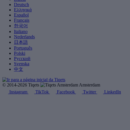
Deutsch
Ελληνικά
Español
Français
한국어
Italiano
Nederlands
日本語
Português
Polski
Русский
Svenska
中文
© 2014-2026 Tiqets
Amsterdam
Instagram
TikTok
Facebook
Twitter
LinkedIn