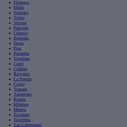
Florença
Milão
Nápoles
Turim
Verona
Palermo
Gênova
Bolonha
Siena
Pisa
Pompéia
Sirmione
Capri
Catânia
Ravenna
La Spezia
Como
Trapani
Agrigento
Rimini
Módena
Matera
Ercolano
Taormina
San Gimignano