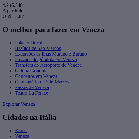
4,2
(6.348)
A partir de
US$ 13,87
O melhor para fazer em Veneza
Palácio Ducal
Basílica de São Marcos
Excursões às Ilhas Murano e Burano
Passeios de gôndola em Veneza
Transfers do Aeroporto de Veneza
Galeria Gondola
Concertos em Veneza
Campanário de São Marcos
Passes de Veneza
Teatro La Fenice
Explorar Veneza
Cidades na Itália
Roma
Veneza