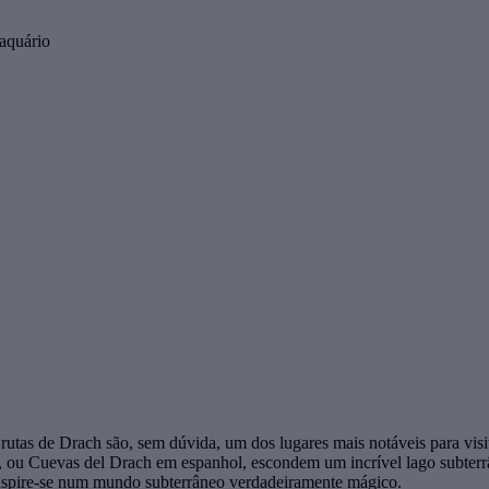
 aquário
 Grutas de Drach são, sem dúvida, um dos lugares mais notáveis para v
ch, ou Cuevas del Drach em espanhol, escondem um incrível lago subterr
inspire-se num mundo subterrâneo verdadeiramente mágico.