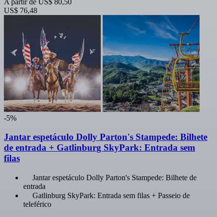
A partir de
US$ 80,50
US$ 76,48
-5%
Jantar espetáculo Dolly Parton's Stampede: Bilhete
de entrada + Gatlinburg SkyPark: Entrada sem
filas
Jantar espetáculo Dolly Parton's Stampede: Bilhete de
entrada
Gatlinburg SkyPark: Entrada sem filas + Passeio de
teleférico