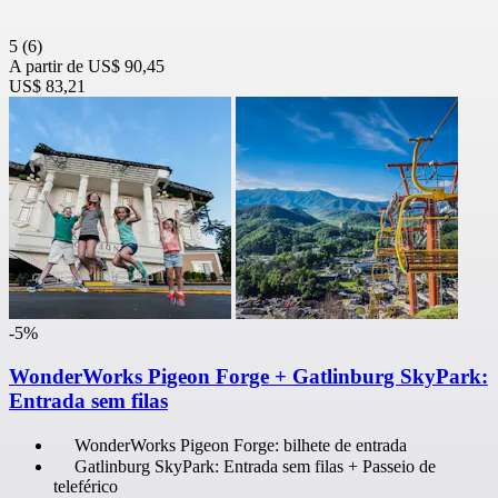
5
(6)
A partir de
US$ 90,45
US$ 83,21
-5%
WonderWorks Pigeon Forge + Gatlinburg SkyPark:
Entrada sem filas
WonderWorks Pigeon Forge: bilhete de entrada
Gatlinburg SkyPark: Entrada sem filas + Passeio de
teleférico