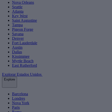
Nova Orleans
Seattle
Atlanta
Key West
Saint Augustine
Tampa
Pigeon Forge
Savana
Denver
Fort Lauderdale
Austin
Dallas
Kissimmee
Myrtle Beach
East Rutherford
Explorar Estados Unidos
Explore
Barcelona
Londres
Nova York
Paris
Roma