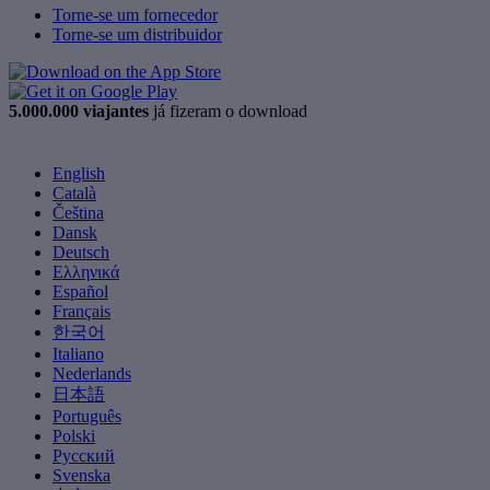
Torne-se um fornecedor
Torne-se um distribuidor
5.000.000 viajantes
já fizeram o download
English
Català
Čeština
Dansk
Deutsch
Ελληνικά
Español
Français
한국어
Italiano
Nederlands
日本語
Português
Polski
Русский
Svenska