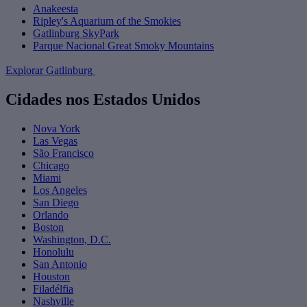
Anakeesta
Ripley's Aquarium of the Smokies
Gatlinburg SkyPark
Parque Nacional Great Smoky Mountains
Explorar Gatlinburg
Cidades nos Estados Unidos
Nova York
Las Vegas
São Francisco
Chicago
Miami
Los Angeles
San Diego
Orlando
Boston
Washington, D.C.
Honolulu
San Antonio
Houston
Filadélfia
Nashville