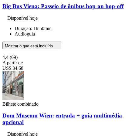
Big Bus Viena: Passeio de ônibus hop-on hop-off
Disponível hoje
Duração: 1h 50min
Audioguia
Mostrar o que está incluído
4,4
(69)
A partir de
US$ 34,68
Bilhete combinado
Dom Museum Wien: entrada + guia multimédia
opcional
Disponível hoje