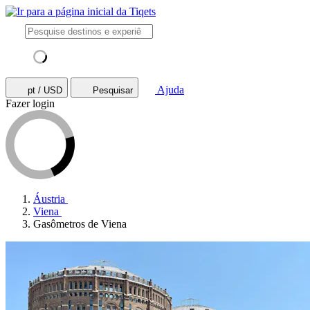
Ajuda
pt / USD
Pesquisar
Fazer login
Áustria
Viena
Gasômetros de Viena