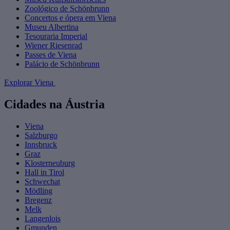
Zoológico de Schönbrunn
Concertos e ópera em Viena
Museu Albertina
Tesouraria Imperial
Wiener Riesenrad
Passes de Viena
Palácio de Schönbrunn
Explorar Viena
Cidades na Áustria
Viena
Salzburgo
Innsbruck
Graz
Klosterneuburg
Hall in Tirol
Schwechat
Mödling
Bregenz
Melk
Langenlois
Gmunden