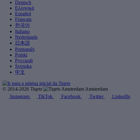
Deutsch
Ελληνικά
Español
Français
한국어
Italiano
Nederlands
日本語
Português
Polski
Русский
Svenska
中文
© 2014-2026 Tiqets
Amsterdam
Instagram
TikTok
Facebook
Twitter
LinkedIn