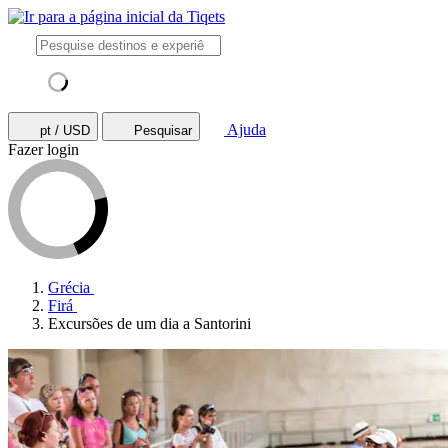
Ajuda
pt / USD
Pesquisar
Fazer login
Grécia
Firá
Excursões de um dia a Santorini