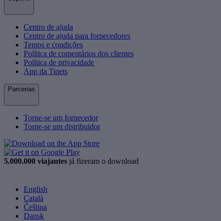
Centro de ajuda
Centro de ajuda para fornecedores
Temos e condições
Política de comentários dos clientes
Política de privacidade
App da Tiqets
Parcerias
Torne-se um fornecedor
Torne-se um distribuidor
5.000.000 viajantes
já fizeram o download
English
Català
Čeština
Dansk