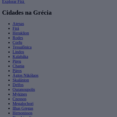
Explorar Firá
Cidades na Grécia
Atenas
Firá
Heraklion
Rodes
Corfu
Tessalônica
Lindos
Kalabáka
Pireu
Chania
Páros
Ágios Nikólaos
Skalánion
Delfos
Ouranoupolis
Mykines
Cnossos
Megalochori
Ilhas Gregas
Hersonissos