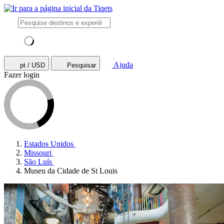
Ajuda
pt / USD
Pesquisar
Fazer login
Estados Unidos
Missouri
São Luís
Museu da Cidade de St Louis