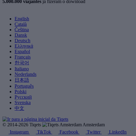
5.000.000 viajantes
já fizeram o download
English
Català
Čeština
Dansk
Deutsch
Ελληνικά
Español
Français
한국어
Italiano
Nederlands
日本語
Português
Polski
Русский
Svenska
中文
© 2014-2026 Tiqets
Amsterdam
Instagram
TikTok
Facebook
Twitter
LinkedIn