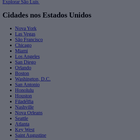
Explorar São Luís
Cidades nos Estados Unidos
Nova York
Las Vegas
São Francisco
Chicago
Miami
Los Angeles
San Diego
Orlando
Boston
Washington, D.C.
San Antonio
Honolulu
Houston
Filadélfia
Nashville
Nova Orleans
Seattle
Atlanta
Key West
Saint Augustine