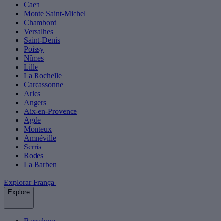
Caen
Monte Saint-Michel
Chambord
Versalhes
Saint-Denis
Poissy
Nîmes
Lille
La Rochelle
Carcassonne
Arles
Angers
Aix-en-Provence
Agde
Monteux
Amnéville
Serris
Rodes
La Barben
Explorar França
Explore
Barcelona