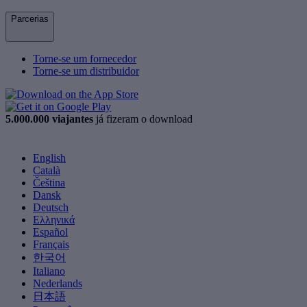
Parcerias
Torne-se um fornecedor
Torne-se um distribuidor
5.000.000 viajantes
já fizeram o download
English
Català
Čeština
Dansk
Deutsch
Ελληνικά
Español
Français
한국어
Italiano
Nederlands
日本語