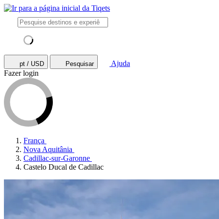
Ajuda
pt / USD
Pesquisar
Fazer login
França
Nova Aquitânia
Cadillac-sur-Garonne
Castelo Ducal de Cadillac