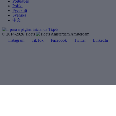
Português
Polski
Русский
Svenska
中文
© 2014-2026 Tiqets
Amsterdam
Instagram
TikTok
Facebook
Twitter
LinkedIn