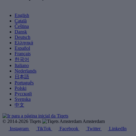
English
Català
Čeština
Dansk
Deutsch
Ελληνικά
Español
Français
한국어
Italiano
Nederlands
日本語
Português
Polski
Русский
Svenska
中文
© 2014-2026 Tiqets
Amsterdam
Instagram
TikTok
Facebook
Twitter
LinkedIn