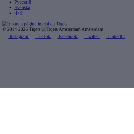
Русский
Svenska
中文
© 2014-2026 Tiqets
Amsterdam
Instagram
TikTok
Facebook
Twitter
LinkedIn