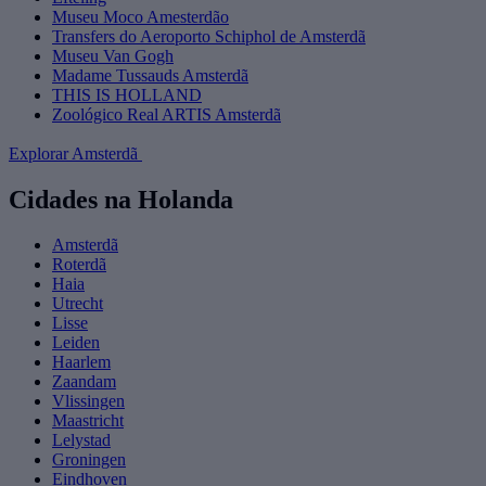
Museu Moco Amesterdão
Transfers do Aeroporto Schiphol de Amsterdã
Museu Van Gogh
Madame Tussauds Amsterdã
THIS IS HOLLAND
Zoológico Real ARTIS Amsterdã
Explorar Amsterdã
Cidades na Holanda
Amsterdã
Roterdã
Haia
Utrecht
Lisse
Leiden
Haarlem
Zaandam
Vlissingen
Maastricht
Lelystad
Groningen
Eindhoven