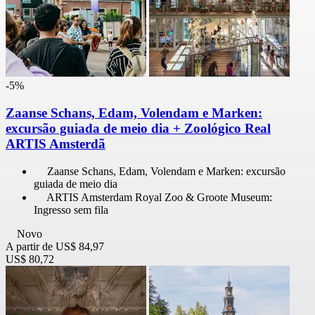
-5%
Zaanse Schans, Edam, Volendam e Marken:
excursão guiada de meio dia + Zoológico Real
ARTIS Amsterdã
Zaanse Schans, Edam, Volendam e Marken: excursão
guiada de meio dia
ARTIS Amsterdam Royal Zoo & Groote Museum:
Ingresso sem fila
Novo
A partir de
US$ 84,97
US$ 80,72