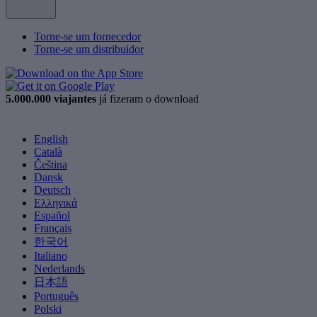
Torne-se um fornecedor
Torne-se um distribuidor
5.000.000 viajantes
já fizeram o download
English
Català
Čeština
Dansk
Deutsch
Ελληνικά
Español
Français
한국어
Italiano
Nederlands
日本語
Português
Polski