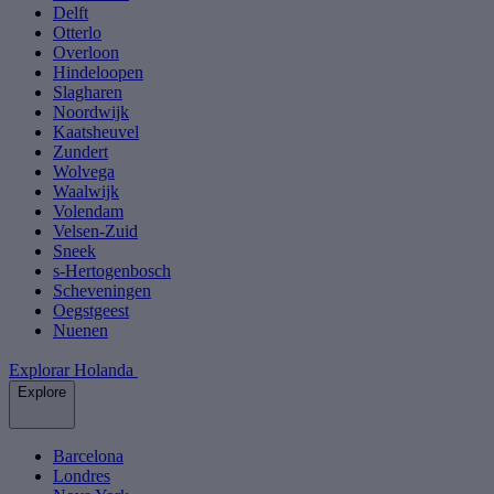
Delft
Otterlo
Overloon
Hindeloopen
Slagharen
Noordwijk
Kaatsheuvel
Zundert
Wolvega
Waalwijk
Volendam
Velsen-Zuid
Sneek
s-Hertogenbosch
Scheveningen
Oegstgeest
Nuenen
Explorar Holanda
Explore
Barcelona
Londres