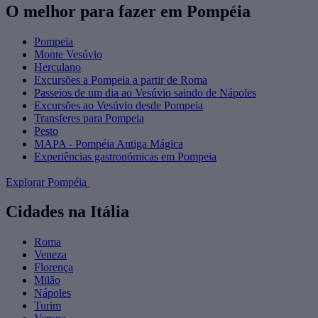
O melhor para fazer em Pompéia
Pompeia
Monte Vesúvio
Herculano
Excursões a Pompeia a partir de Roma
Passeios de um dia ao Vesúvio saindo de Nápoles
Excursões ao Vesúvio desde Pompeia
Transferes para Pompeia
Pesto
MAPA - Pompéia Antiga Mágica
Experiências gastronómicas em Pompeia
Explorar Pompéia
Cidades na Itália
Roma
Veneza
Florença
Milão
Nápoles
Turim