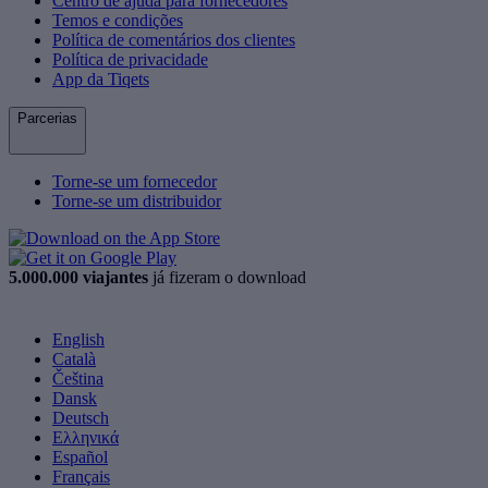
Centro de ajuda para fornecedores
Temos e condições
Política de comentários dos clientes
Política de privacidade
App da Tiqets
Parcerias
Torne-se um fornecedor
Torne-se um distribuidor
5.000.000 viajantes
já fizeram o download
English
Català
Čeština
Dansk
Deutsch
Ελληνικά
Español
Français