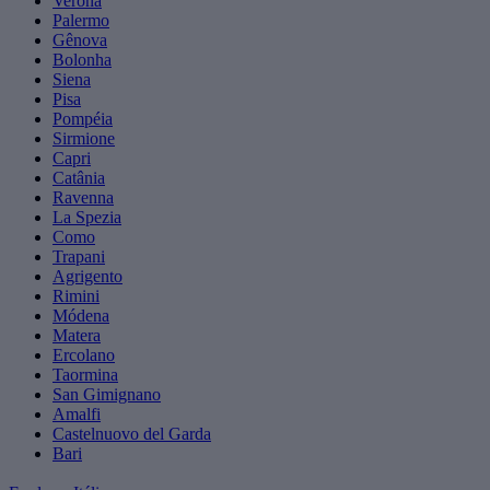
Verona
Palermo
Gênova
Bolonha
Siena
Pisa
Pompéia
Sirmione
Capri
Catânia
Ravenna
La Spezia
Como
Trapani
Agrigento
Rimini
Módena
Matera
Ercolano
Taormina
San Gimignano
Amalfi
Castelnuovo del Garda
Bari