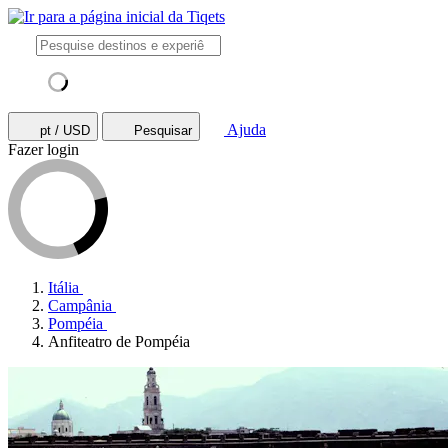
Ajuda
pt / USD
Pesquisar
Fazer login
Itália
Campânia
Pompéia
Anfiteatro de Pompéia