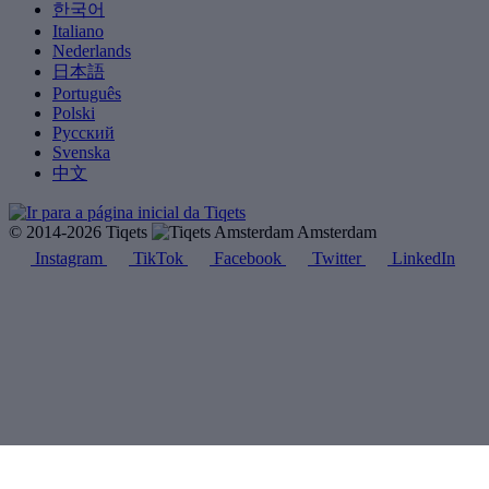
한국어
Italiano
Nederlands
日本語
Português
Polski
Русский
Svenska
中文
© 2014-2026 Tiqets
Amsterdam
Instagram
TikTok
Facebook
Twitter
LinkedIn