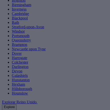
Brighton
Birmingham
Inverness
Cambridge
Blackpool
Bath
Stratford-upon-Avon
Windsor
Portsmouth
Queensferry
Brampton
Newcastle upon Tyne
Dover
Harrogate
Colchester
Darlington
Devon
Galashiels
Hunstanton
Hexham
Hillsborough
Hounslow
Explorar Reino Unido
Explore