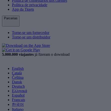
Política de comentários dos clientes
Política de privacidade
App da Tiqets
Parcerias
Torne-se um fornecedor
Torne-se um distribuidor
5.000.000 viajantes
já fizeram o download
English
Català
Čeština
Dansk
Deutsch
Ελληνικά
Español
Français
한국어
Italiano