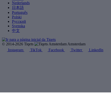
Nederlands
日本語
Português
Polski
Русский
Svenska
中文
© 2014-2026 Tiqets
Amsterdam
Instagram
TikTok
Facebook
Twitter
LinkedIn