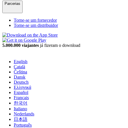
Parcerias
Torne-se um fornecedor
Torne-se um distribuidor
5.000.000 viajantes
já fizeram o download
English
Català
Čeština
Dansk
Deutsch
Ελληνικά
Español
Français
한국어
Italiano
Nederlands
日本語
Português