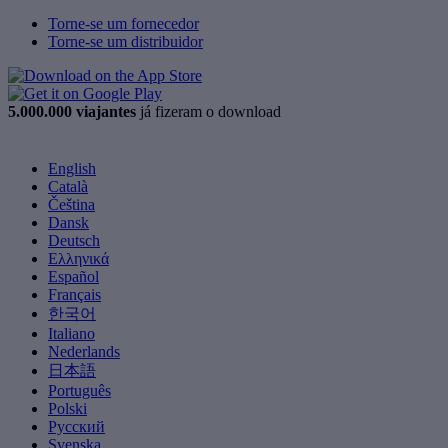
Torne-se um fornecedor
Torne-se um distribuidor
5.000.000 viajantes
já fizeram o download
English
Català
Čeština
Dansk
Deutsch
Ελληνικά
Español
Français
한국어
Italiano
Nederlands
日本語
Português
Polski
Русский
Svenska