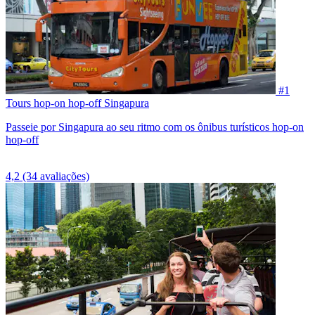
#1
Tours hop-on hop-off Singapura
Passeie por Singapura ao seu ritmo com os ônibus turísticos hop-on
hop-off
4,2
(34 avaliações)