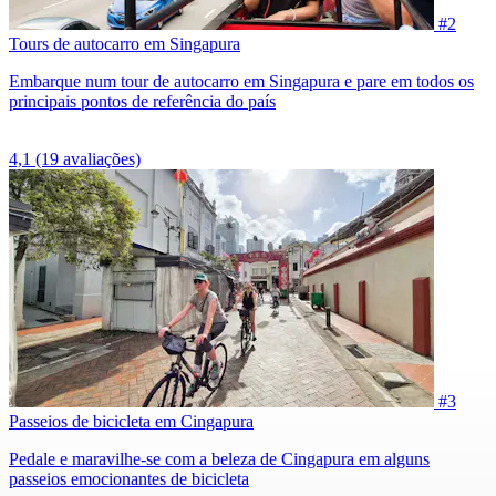
#2
Tours de autocarro em Singapura
Embarque num tour de autocarro em Singapura e pare em todos os
principais pontos de referência do país
4,1
(19 avaliações)
#3
Passeios de bicicleta em Cingapura
Pedale e maravilhe-se com a beleza de Cingapura em alguns
passeios emocionantes de bicicleta