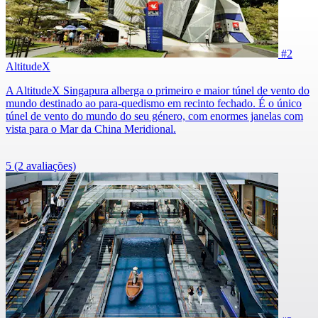
#2
AltitudeX
A AltitudeX Singapura alberga o primeiro e maior túnel de vento do
mundo destinado ao para-quedismo em recinto fechado. É o único
túnel de vento do mundo do seu género, com enormes janelas com
vista para o Mar da China Meridional.
5
(2 avaliações)