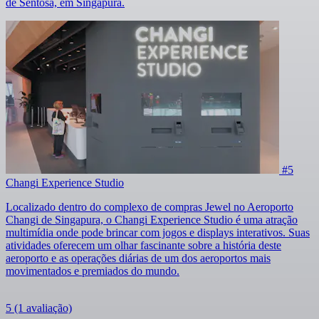
de Sentosa, em Singapura.
#5
Changi Experience Studio
Localizado dentro do complexo de compras Jewel no Aeroporto
Changi de Singapura, o Changi Experience Studio é uma atração
multimídia onde pode brincar com jogos e displays interativos. Suas
atividades oferecem um olhar fascinante sobre a história deste
aeroporto e as operações diárias de um dos aeroportos mais
movimentados e premiados do mundo.
5
(1 avaliação)