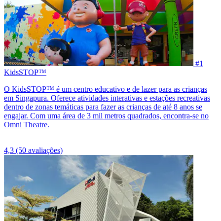
#1
KidsSTOP™
O KidsSTOP™ é um centro educativo e de lazer para as crianças
em Singapura. Oferece atividades interativas e estações recreativas
dentro de zonas temáticas para fazer as crianças de até 8 anos se
engajar. Com uma área de 3 mil metros quadrados, encontra-se no
Omni Theatre.
4,3
(50 avaliações)