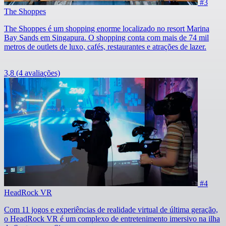
#3
The Shoppes
The Shoppes é um shopping enorme localizado no resort Marina
Bay Sands em Singapura. O shopping conta com mais de 74 mil
metros de outlets de luxo, cafés, restaurantes e atrações de lazer.
3,8
(4 avaliações)
#4
HeadRock VR
Com 11 jogos e experiências de realidade virtual de última geração,
o HeadRock VR é um complexo de entretenimento imersivo na ilha