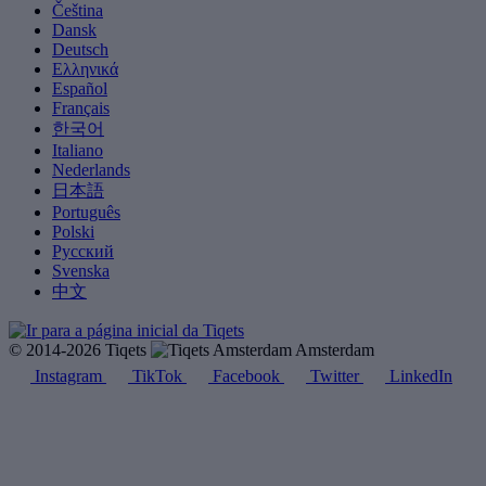
Čeština
Dansk
Deutsch
Ελληνικά
Español
Français
한국어
Italiano
Nederlands
日本語
Português
Polski
Русский
Svenska
中文
© 2014-2026 Tiqets
Amsterdam
Instagram
TikTok
Facebook
Twitter
LinkedIn