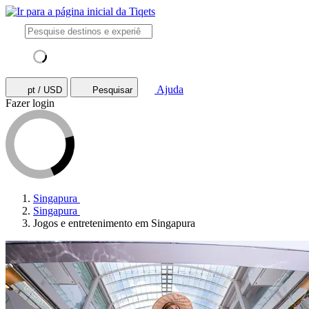
Ajuda
pt / USD
Pesquisar
Fazer login
Singapura
Singapura
Jogos e entretenimento em Singapura