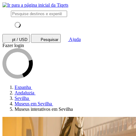
Ajuda
pt / USD
Pesquisar
Fazer login
Espanha
Andaluzia
Sevilha
Museus em Sevilha
Museus interativos em Sevilha