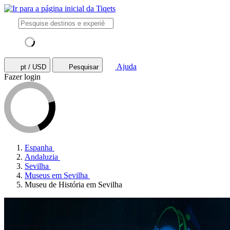
Ajuda
pt / USD
Pesquisar
Fazer login
Espanha
Andaluzia
Sevilha
Museus em Sevilha
Museu de História em Sevilha