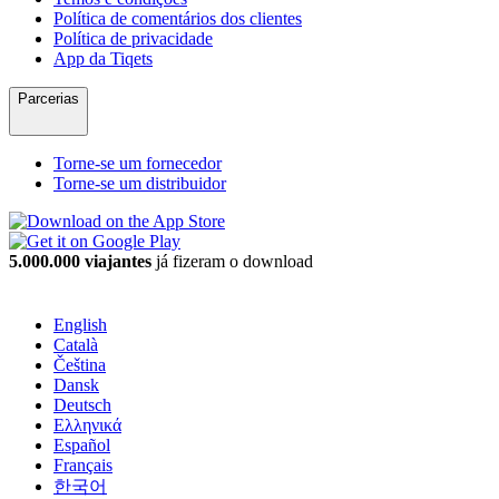
Política de comentários dos clientes
Política de privacidade
App da Tiqets
Parcerias
Torne-se um fornecedor
Torne-se um distribuidor
5.000.000 viajantes
já fizeram o download
English
Català
Čeština
Dansk
Deutsch
Ελληνικά
Español
Français
한국어