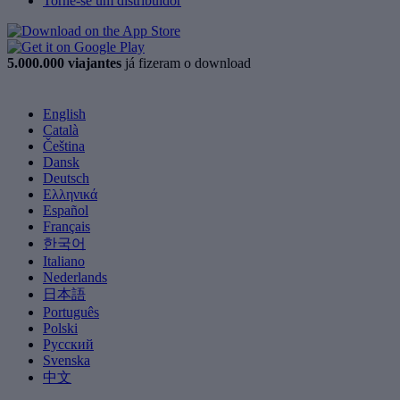
Torne-se um distribuidor
5.000.000 viajantes
já fizeram o download
English
Català
Čeština
Dansk
Deutsch
Ελληνικά
Español
Français
한국어
Italiano
Nederlands
日本語
Português
Polski
Русский
Svenska
中文