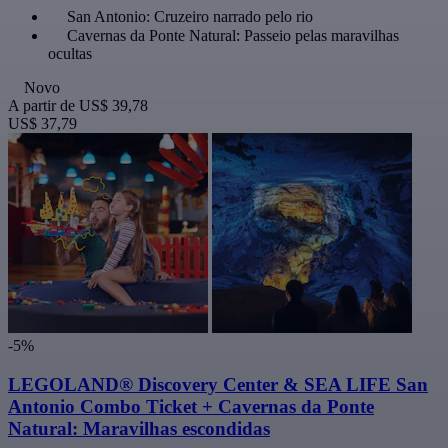
San Antonio: Cruzeiro narrado pelo rio
Cavernas da Ponte Natural: Passeio pelas maravilhas
ocultas
Novo
A partir de
US$ 39,78
US$ 37,79
-5%
LEGOLAND® Discovery Center & SEA LIFE San
Antonio Combo Ticket + Cavernas da Ponte
Natural: Maravilhas escondidas