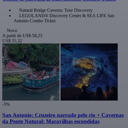
Natural Bridge Caverns: Tour Discovery
LEGOLAND® Discovery Center & SEA LIFE San
Antonio Combo Ticket
Novo
A partir de
US$ 58,23
US$ 55,32
-5%
San Antonio: Cruzeiro narrado pelo rio + Cavernas
da Ponte Natural: Maravilhas escondidas