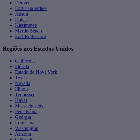
Denver
Fort Lauderdale
Austin
Dallas
Kissimmee
Myrtle Beach
East Rutherford
Regiões nos Estados Unidos
Califórnia
Flórida
Estado de Nova York
Texas
Nevada
Illinois
Tennessee
Havai
Massachusetts
Pensilvânia
Geórgia
Louisiana
Washington
Arizona
Colorado