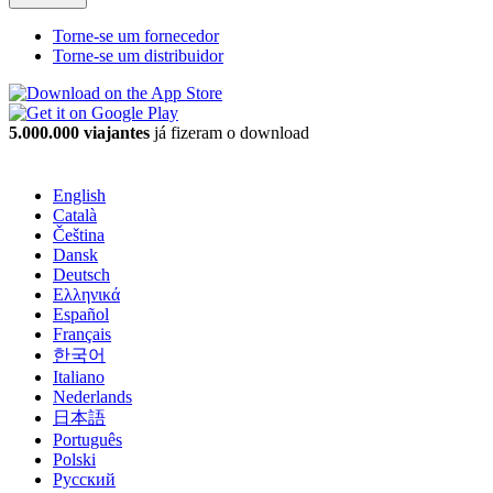
Torne-se um fornecedor
Torne-se um distribuidor
5.000.000 viajantes
já fizeram o download
English
Català
Čeština
Dansk
Deutsch
Ελληνικά
Español
Français
한국어
Italiano
Nederlands
日本語
Português
Polski
Русский