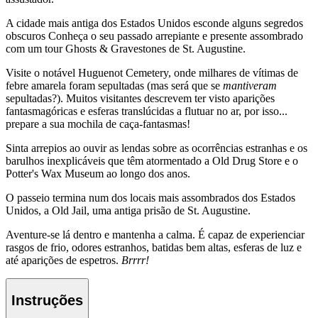
A cidade mais antiga dos Estados Unidos esconde alguns segredos
obscuros Conheça o seu passado arrepiante e presente assombrado
com um tour Ghosts & Gravestones de St. Augustine.
Visite o notável Huguenot Cemetery, onde milhares de vítimas de
febre amarela foram sepultadas (mas será que se
mantiveram
sepultadas?). Muitos visitantes descrevem ter visto aparições
fantasmagóricas e esferas translúcidas a flutuar no ar, por isso...
prepare a sua mochila de caça-fantasmas!
Sinta arrepios ao ouvir as lendas sobre as ocorrências estranhas e os
barulhos inexplicáveis que têm atormentado a Old Drug Store e o
Potter's Wax Museum ao longo dos anos.
O passeio termina num dos locais mais assombrados dos Estados
Unidos, a Old Jail, uma antiga prisão de St. Augustine.
Aventure-se lá dentro e mantenha a calma. É capaz de experienciar
rasgos de frio, odores estranhos, batidas bem altas, esferas de luz e
até aparições de espetros.
Brrrr!
Instruções