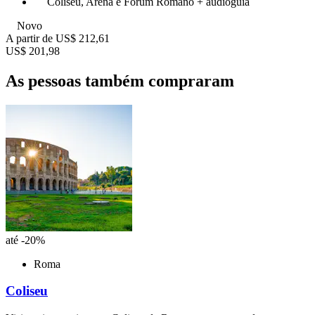
Coliseu, Arena e Fórum Romano + audioguia
Novo
A partir de
US$ 212,61
US$ 201,98
As pessoas também compraram
até -20%
Roma
Coliseu