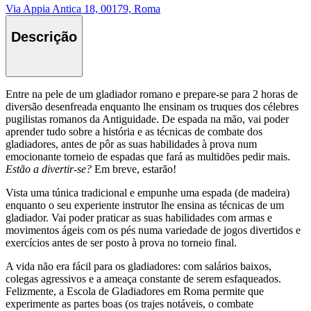
Via Appia Antica 18, 00179, Roma
Descrição
Entre na pele de um gladiador romano e prepare-se para 2 horas de
diversão desenfreada enquanto lhe ensinam os truques dos célebres
pugilistas romanos da Antiguidade. De espada na mão, vai poder
aprender tudo sobre a história e as técnicas de combate dos
gladiadores, antes de pôr as suas habilidades à prova num
emocionante torneio de espadas que fará as multidões pedir mais.
Estão a divertir-se?
Em breve, estarão!
Vista uma túnica tradicional e empunhe uma espada (de madeira)
enquanto o seu experiente instrutor lhe ensina as técnicas de um
gladiador. Vai poder praticar as suas habilidades com armas e
movimentos ágeis com os pés numa variedade de jogos divertidos e
exercícios antes de ser posto à prova no torneio final.
A vida não era fácil para os gladiadores: com salários baixos,
colegas agressivos e a ameaça constante de serem esfaqueados.
Felizmente, a Escola de Gladiadores em Roma permite que
experimente as partes boas (os trajes notáveis, o combate