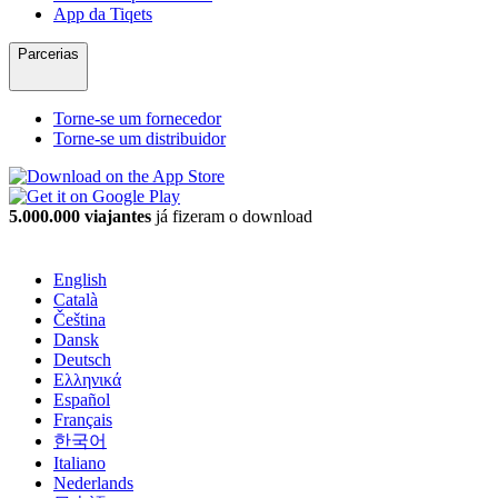
App da Tiqets
Parcerias
Torne-se um fornecedor
Torne-se um distribuidor
5.000.000 viajantes
já fizeram o download
English
Català
Čeština
Dansk
Deutsch
Ελληνικά
Español
Français
한국어
Italiano
Nederlands