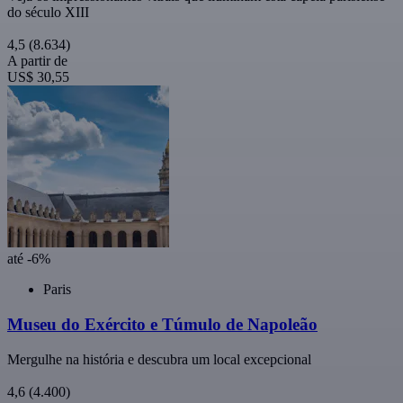
do século XIII
4,5
(8.634)
A partir de
US$ 30,55
até -6%
Paris
Museu do Exército e Túmulo de Napoleão
Mergulhe na história e descubra um local excepcional
4,6
(4.400)