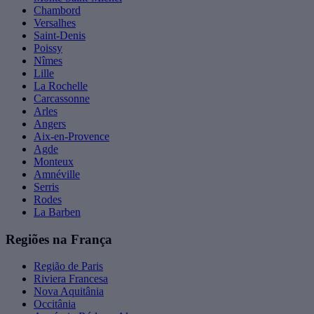
Chambord
Versalhes
Saint-Denis
Poissy
Nîmes
Lille
La Rochelle
Carcassonne
Arles
Angers
Aix-en-Provence
Agde
Monteux
Amnéville
Serris
Rodes
La Barben
Regiões na França
Região de Paris
Riviera Francesa
Nova Aquitânia
Occitânia