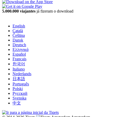
5.000.000 viajantes
já fizeram o download
English
Català
Čeština
Dansk
Deutsch
Ελληνικά
Español
Français
한국어
Italiano
Nederlands
日本語
Português
Polski
Русский
Svenska
中文