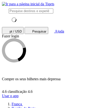
Ajuda
pt / USD
Pesquisar
Fazer login
Compre os seus bilhetes mais depressa
4.6 classificação
4.6
Usar o app
França