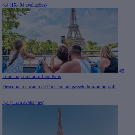
4,4
(15.484 avaliações)
#5
Tours hop-on hop-off em Paris
Descubra o encanto de Paris em um passeio hop-on hop-off
4,3
(4.526 avaliações)