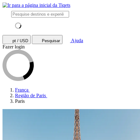
Ajuda
pt / USD
Pesquisar
Fazer login
França
Região de Paris
Paris