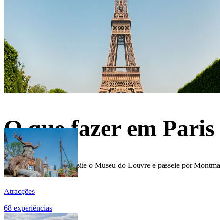
O que fazer em Paris
Suba na Torre Eiffel, visite o Museu do Louvre e passeie por Montma
Atracções
68 experiências