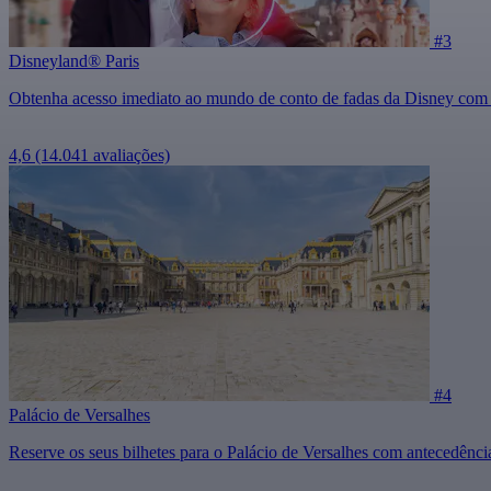
#3
Disneyland® Paris
Obtenha acesso imediato ao mundo de conto de fadas da Disney com um
4,6
(14.041 avaliações)
#4
Palácio de Versalhes
Reserve os seus bilhetes para o Palácio de Versalhes com antecedência