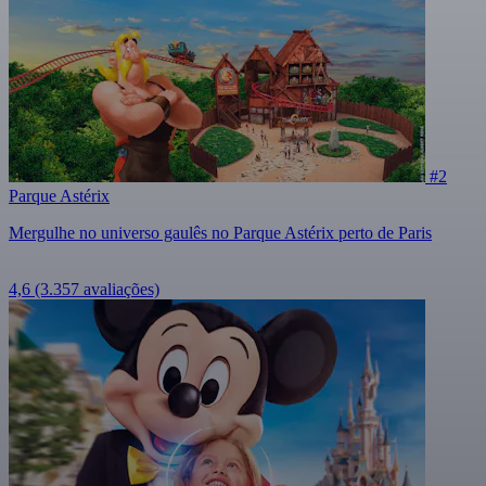
#2
Parque Astérix
Mergulhe no universo gaulês no Parque Astérix perto de Paris
4,6
(3.357 avaliações)