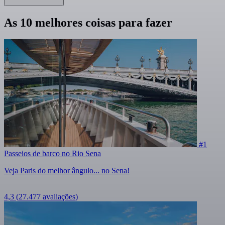
As 10 melhores coisas para fazer
#1
Passeios de barco no Rio Sena
Veja Paris do melhor ângulo... no Sena!
4,3
(27.477 avaliações)