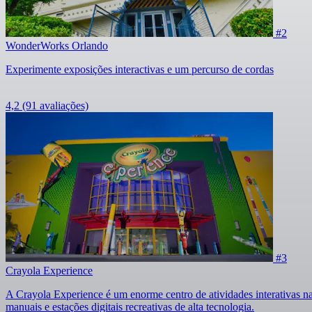
#2
WonderWorks Orlando
Experimente exposições interactivas e um percurso de cordas
4,2
(91 avaliações)
#3
Crayola Experience
A Crayola Experience é um enorme centro de atividades interativas na 
manuais e estações digitais recreativas de alta tecnologia.