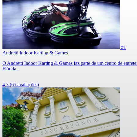
#1
Andretti Indoor Karting & Games
O Andretti Indoor Karting & Games faz parte de um centro de entreteni
Flórida.
4,3
(65 avaliações)