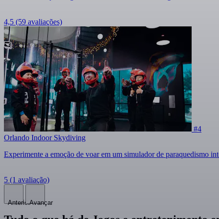
4,5
(59 avaliações)
#4
Orlando Indoor Skydiving
Experimente a emoção de voar em um simulador de paraquedismo int
5
(1 avaliação)
Anterior
Avançar