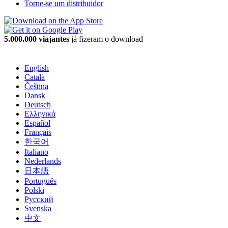
Torne-se um distribuidor
5.000.000 viajantes
já fizeram o download
English
Català
Čeština
Dansk
Deutsch
Ελληνικά
Español
Français
한국어
Italiano
Nederlands
日本語
Português
Polski
Русский
Svenska
中文