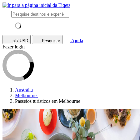
Ajuda
pt / USD
Pesquisar
Fazer login
Austrália
Melbourne
Passeios turísticos em Melbourne