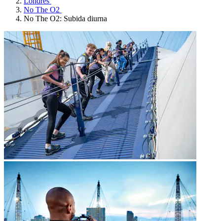
Londres
No The O2
No The O2: Subida diurna