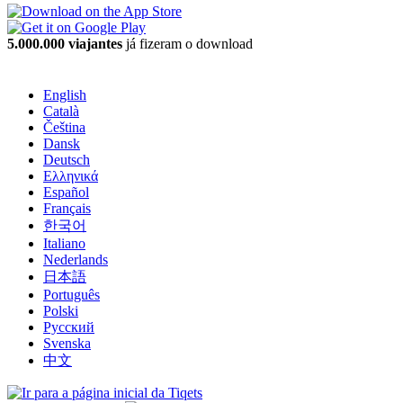
5.000.000 viajantes
já fizeram o download
English
Català
Čeština
Dansk
Deutsch
Ελληνικά
Español
Français
한국어
Italiano
Nederlands
日本語
Português
Polski
Русский
Svenska
中文