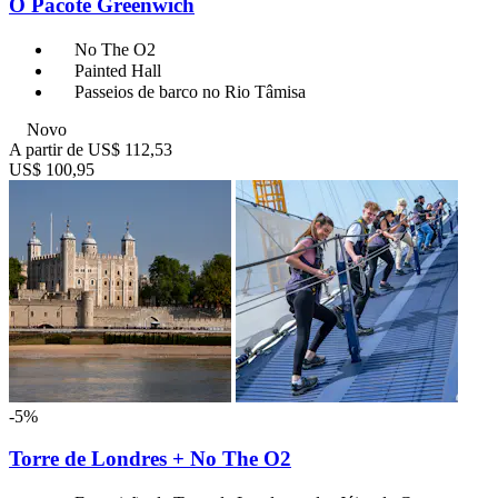
O Pacote Greenwich
No The O2
Painted Hall
Passeios de barco no Rio Tâmisa
Novo
A partir de
US$ 112,53
US$ 100,95
-5%
Torre de Londres + No The O2