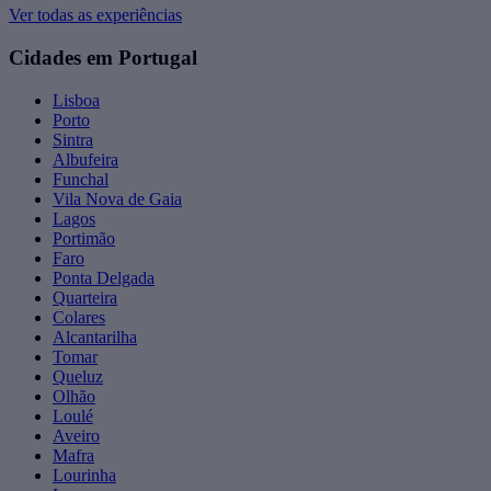
Ver todas as experiências
Cidades em Portugal
Lisboa
Porto
Sintra
Albufeira
Funchal
Vila Nova de Gaia
Lagos
Portimão
Faro
Ponta Delgada
Quarteira
Colares
Alcantarilha
Tomar
Queluz
Olhão
Loulé
Aveiro
Mafra
Lourinha