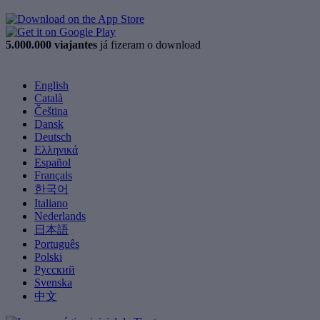
5.000.000 viajantes
já fizeram o download
English
Català
Čeština
Dansk
Deutsch
Ελληνικά
Español
Français
한국어
Italiano
Nederlands
日本語
Português
Polski
Русский
Svenska
中文