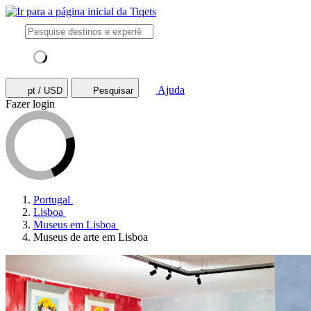
Ajuda
pt / USD
Pesquisar
Fazer login
Portugal
Lisboa
Museus em Lisboa
Museus de arte em Lisboa